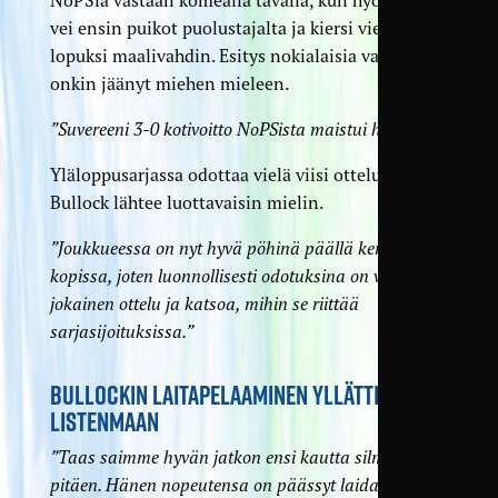
vei ensin puikot puolustajalta ja kiersi vielä
lopuksi maalivahdin. Esitys nokialaisia vastaan
onkin jäänyt miehen mieleen.
”Suvereeni 3-0 kotivoitto NoPSista maistui hyvältä.”
Yläloppusarjassa odottaa vielä viisi ottelua, joihin
Bullock lähtee luottavaisin mielin.
”Joukkueessa on nyt hyvä pöhinä päällä kentällä ja
kopissa, joten luonnollisesti odotuksina on voittaa
jokainen ottelu ja katsoa, mihin se riittää
sarjasijoituksissa.”
BULLOCKIN LAITAPELAAMINEN YLLÄTTI
LISTENMAAN
”Taas saimme hyvän jatkon ensi kautta silmällä
pitäen. Hänen nopeutensa on päässyt laidalla aivan