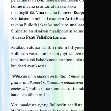
kolme maalia ja antanut lisäksi kaksi
maalisyöttöä. Viisi maalia tehneen
Roope
Kostiaisen
ja neljästi osuneen
Arttu Haapalan
takana Bullock jakaa kolmella osumallaan
Sinipaitojen sisäisen maalipörssin kolmostilaa
yhdessä
Panu Väliahon
kanssa.
Kesäkuun alussa TamUn rinkiin liittyneen
Bullockin vastuu on lisääntynyt kauden edetessä
ja viimeisissä kahdeksassa ottelussa hän on ollut
kuudesti avauksessa.
”Nihkeän alun jälkeen on tuntunut mukavalta, että
pelit ovat alkaneet rullaamaan joukkueena sarjan
edetessä”
, Bullock itse summaa tuntemuksia
kaudesta tähän asti.
Yksi maaleista syntyi Bullockin edellistä seuraa
NoPSia vastaan komealla tavalla, kun hyökkääjä