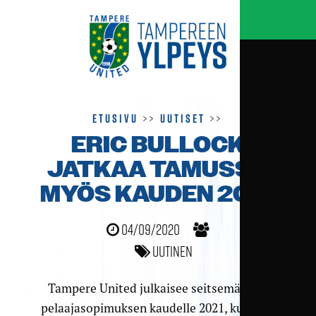
Etusivu
>>
Uutiset
>>
ERIC BULLOCK
JATKAA TAMUSSA
MYÖS KAUDEN 2021
04/09/2020
Uutinen
Tampere United julkaisee seitsemännen
pelaajasopimuksen kaudelle 2021, kun Eric