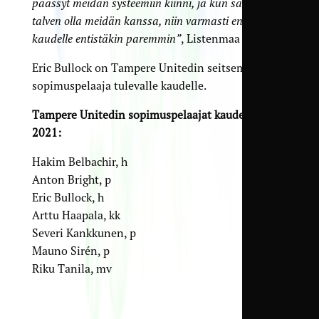
päässyt meidän systeemiin kiinni, ja kun saa koko
talven olla meidän kanssa, niin varmasti ensi
kaudelle entistäkin paremmin”
, Listenmaa arvioi.
Eric Bullock on Tampere Unitedin seitsemäs
sopimuspelaaja tulevalle kaudelle.
Tampere Unitedin sopimuspelaajat kaudelle
2021:
Hakim Belbachir, h
Anton Bright, p
Eric Bullock, h
Arttu Haapala, kk
Severi Kankkunen, p
Mauno Sirén, p
Riku Tanila, mv