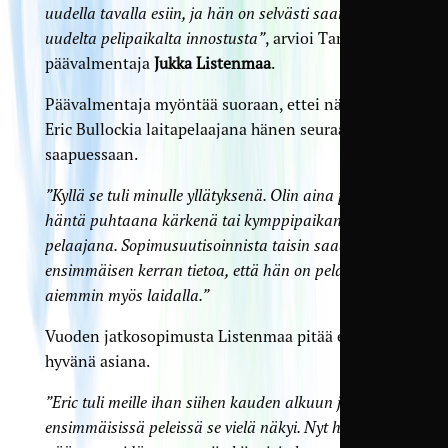
uudella tavalla esiin, ja hän on selvästi saanut
uudelta pelipaikalta innostusta”
, arvioi TamU-
päävalmentaja
Jukka Listenmaa
.
Päävalmentaja myöntää suoraan, ettei nähnyt
Eric Bullockia laitapelaajana hänen seuraan
saapuessaan.
”Kyllä se tuli minulle yllätyksenä. Olin aina pitänyt
häntä puhtaana kärkenä tai kymppipaikan
pelaajana. Sopimusuutisoinnista taisin saada
ensimmäisen kerran tietoa, että hän on pelannut
aiemmin myös laidalla.”
Vuoden jatkosopimusta Listenmaa pitää erittäin
hyvänä asiana.
”Eric tuli meille ihan siihen kauden alkuun ja
ensimmäisissä peleissä se vielä näkyi. Nyt hän on