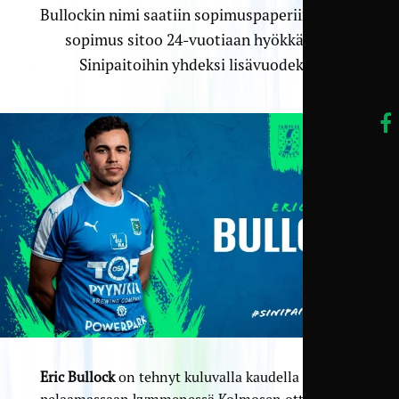
Bullockin nimi saatiin sopimuspaperiin. Tuore
sopimus sitoo 24-vuotiaan hyökkääjän
Sinipaitoihin yhdeksi lisävuodeksi.
Eric Bullock
on tehnyt kuluvalla kaudella
pelaamassaan kymmenessä Kolmosen ottelussa