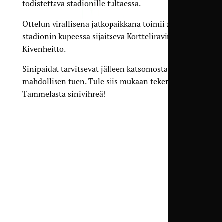
todistettava stadionille tultaessa.
Ottelun virallisena jatkopaikkana toimii aivan
stadionin kupeessa sijaitseva Kortteliravintola
Kivenheitto.
Sinipaidat tarvitsevat jälleen katsomosta kaiken
mahdollisen tuen. Tule siis mukaan tekemään
Tammelasta sinivihreä!