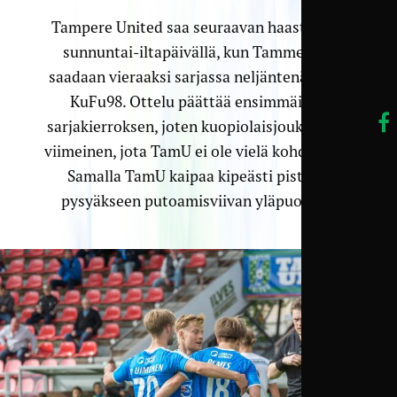
Tampere United saa seuraavan haasteensa
sunnuntai-iltapäivällä, kun Tammelaan
saadaan vieraaksi sarjassa neljäntenä oleva
KuFu98. Ottelu päättää ensimmäisen
sarjakierroksen, joten kuopiolaisjoukkue on
viimeinen, jota TamU ei ole vielä kohdannut.
Samalla TamU kaipaa kipeästi pisteitä
pysyäkseen putoamisviivan yläpuolella.