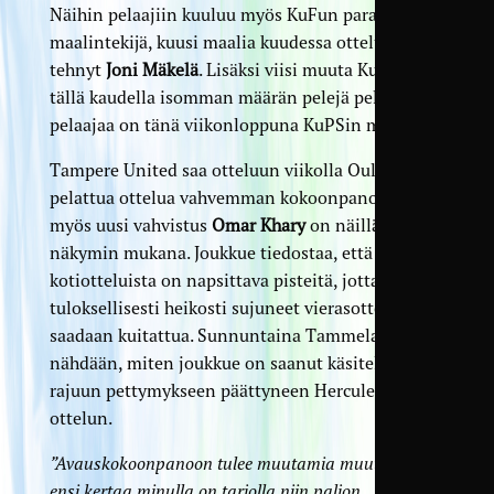
Näihin pelaajiin kuuluu myös KuFun paras
maalintekijä, kuusi maalia kuudessa ottelussa
tehnyt
Joni Mäkelä
. Lisäksi viisi muuta KuFussa
tällä kaudella isomman määrän pelejä pelannutta
pelaajaa on tänä viikonloppuna KuPSin mukana.
Tampere United saa otteluun viikolla Oulussa
pelattua ottelua vahvemman kokoonpanon, ja
myös uusi vahvistus
Omar Khary
on näillä
näkymin mukana. Joukkue tiedostaa, että
kotiotteluista on napsittava pisteitä, jotta
tuloksellisesti heikosti sujuneet vierasottelut
saadaan kuitattua. Sunnuntaina Tammelassa
nähdään, miten joukkue on saanut käsiteltyä
rajuun pettymykseen päättyneen Hercules-
ottelun.
”Avauskokoonpanoon tulee muutamia muutoksia, ja
ensi kertaa minulla on tarjolla niin paljon