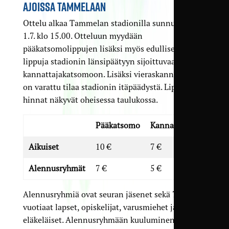
AJOISSA TAMMELAAN
Ottelu alkaa Tammelan stadionilla sunnuntaina
1.7. klo 15.00. Otteluun myydään
pääkatsomolippujen lisäksi myös edullisempia
lippuja stadionin länsipäätyyn sijoittuvaan
kannattajakatsomoon. Lisäksi vieraskannattajille
on varattu tilaa stadionin itäpäädystä. Lippujen
hinnat näkyvät oheisessa taulukossa.
Pääkatsomo
Kannattajakatsomo
Aikuiset
10 €
7 €
Alennusryhmät
7 €
5 €
Alennusryhmiä ovat seuran jäsenet sekä 7–16-
vuotiaat lapset, opiskelijat, varusmiehet ja
eläkeläiset. Alennusryhmään kuuluminen on