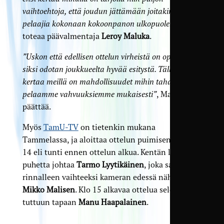
vaihtoehtoja, että joudun jättämään joitakin
pelaajia kokonaan kokoonpanon ulkopuolelle”
,
toteaa päävalmentaja
Leroy Maluka
.
”Uskon että edellisen ottelun virheistä on opittu, ja
siksi odotan joukkueelta hyvää esitystä. Tälläkin
kertaa meillä on mahdollisuudet mihin tahansa kun
pelaamme vahvuuksiemme mukaisesti”
, Maluka
päättää.
Myös
TamU-TV
on tietenkin mukana
Tammelassa, ja aloittaa ottelun puimisen jo klo
14 eli tunti ennen ottelun alkua. Kentän laidalla
puhetta johtaa
Tarmo Lyytikäinen
, joka saa
rinnalleen vaihteeksi kameran edessä nähtävän
Mikko Malisen
. Klo 15 alkavaa ottelua selostaa
tuttuun tapaan
Manu Haapalainen
.