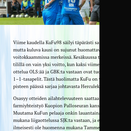
Viime kaudella KuFu98 säilyi täpärästi sarjassa,
mutta kuluva kausi on sujunut huomattavasti
voitokkaammissa merkeissä. Kesäkuussa tosin
tilillä on vain yksi voitto, kun kaksi viimeistä
ottelua OLS:ää ja GBK:ta vastaan ovat tuottaneet
1–1-tasapelit. Tästä huolimatta KuFu on vain
pisteen päässä sarjaa johtavasta Herculeksesta.
Osasyy otteiden ailahtelevuuteen saattaa olla
farmiyhteistyö Kuopion Palloseuran kanssa.
Muutama KuFun pelaaja onkin lauantaina
mukana liigaottelussa SJK:ta vastaan, ja eivät
ilmeisesti ole huomenna mukana Tammelassa.