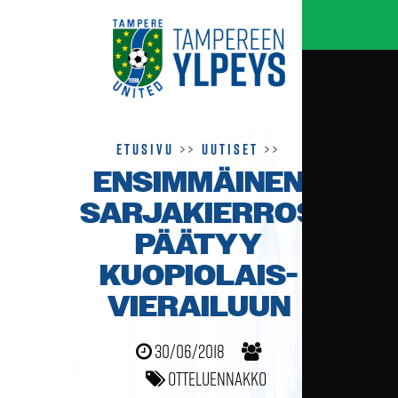
Etusivu
>>
Uutiset
>>
ENSIMMÄINEN
SARJA­KIERROS
PÄÄTYY
KUOPIOLAIS­
VIERAILUUN
30/06/2018
Otteluennakko