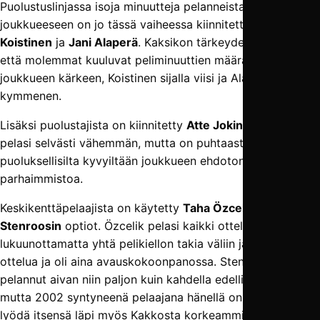
Puolustuslinjassa isoja minuutteja pelanneista pelaajista
joukkueeseen on jo tässä vaiheessa kiinnitetty
Jonne
Koistinen
ja
Jani Alaperä
. Kaksikon tärkeydestä kertoo se,
että molemmat kuuluvat peliminuuttien määrällä mitattuna
joukkueen kärkeen, Koistinen sijalla viisi ja Alaperä sijalla
kymmenen.
Lisäksi puolustajista on kiinnitetty
Atte Jokinen
, joka
pelasi selvästi vähemmän, mutta on puhtaasti
puoluksellisilta kyvyiltään joukkueen ehdotonta
parhaimmistoa.
Keskikenttäpelaajista on käytetty
Taha Özcelikin
ja
Julius
Stenroosin
optiot. Özcelik pelasi kaikki ottelut
lukuunottamatta yhtä pelikiellon takia väliin jäänyttä
ottelua ja oli aina avauskokoonpanossa. Stenroos ei
pelannut aivan niin paljon kuin kahdella edellisellä kaudella,
mutta 2002 syntyneenä pelaajana hänellä on vielä aikaa
lyödä itsensä läpi myös Kakkosta korkeammilla