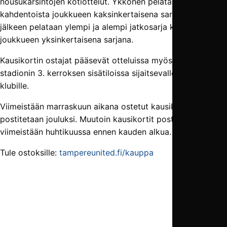
nousukarsintojen kotiottelut. Ykkönen pelataan ensin
kahdentoista joukkueen kaksinkertaisena sarjana, ja tämän
jälkeen pelataan ylempi ja alempi jatkosarja kuuden
joukkueen yksinkertaisena sarjana.
Kausikortin ostajat pääsevät otteluissa myös ensi kaudella
stadionin 3. kerroksen sisätiloissa sijaitsevalle TamU-
klubille.
Viimeistään marraskuun aikana ostetut kausikortit
postitetaan jouluksi. Muutoin kausikortit postitetaan
viimeistään huhtikuussa ennen kauden alkua.
Tule ostoksille:
tampereunited.fi/kauppa