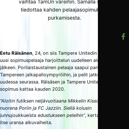
vaihtaa TamUn väreihin. Samalla seura
tiedottaa kahden pelaajasopimuksen
purkamisesta.
Eetu Räisänen
, 24, on siis Tampere Unitedin ensimmäinen
uusi sopimuspelaaja harjoittelun uudelleen aloittamisen
jälkeen. Porilaistaustainen pelaaja saapui pari vuotta sitten
Tampereen jalkapalloympyröihin, ja pelit jatkuvat täällä nyt
uudessa seurassa. Räisäsen ja Tampere Unitedin välinen
sopimus kattaa kauden 2020.
”Aloitin futiksen neljävuotiaana Mikkelin Kissoissa. Sieltä
nuorena Poriin ja FC Jazziin. Siellä kolusin
junnujoukkueista edustukseen peleihin”
, kertaa Räisänen
itse uransa alkuvaiheita.