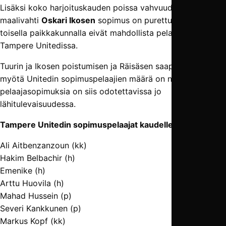
Lisäksi koko harjoituskauden poissa vahvuudesta olleen
maalivahti
Oskari Ikosen
sopimus on purettu, sillä opinnot
toisella paikkakunnalla eivät mahdollista pelaamista
Tampere Unitedissa.
Tuurin ja Ikosen poistumisen ja Räisäsen saapumisen
myötä Unitedin sopimuspelaajien määrä on nyt 18. Uusia
pelaajasopimuksia on siis odotettavissa jo
lähitulevaisuudessa.
Tampere Unitedin sopimuspelaajat kaudelle 2020:
Ali Aitbenzanzoun (kk)
Hakim Belbachir (h)
Emenike (h)
Arttu Huovila (h)
Mahad Hussein (p)
Severi Kankkunen (p)
Markus Kopf (kk)