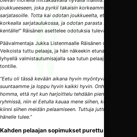
joukkueeseen, joka pyrkii takaisin korkeammille
sarjatasoille. Totta kai odotan joukkueelta, että ollaan
korkealla sarjataulukossa, ja odotan parasta itseäni
kentälle!”
Räisänen asettelee odotuksia tulevalle kesälle.
Päävalmentaja Jukka Listenmaalle Räisänen on jo Pallo-
Veikoista tuttu pelaaja, ja hän näkeekin etuna sen, että
lyhyellä valmistautumisajalla saa tutun pelaajan tärkeälle
tontille.
”Eetu oli tässä kevään aikana hyvin myöntyväinen meidän
suuntaamme ja loppu hyvin kaikki hyvin. Onhan se selvä
homma, että nyt kun harjoittelu tehdään pienemmissä
ryhmissä, niin ei Eetulla kauaa mene siihen, kun pääsee
kiinni siihen meidän pelaamiseen. Tuttuja juttuja sieltä
hänelle tulee.”
Kahden pelaajan sopimukset purettu