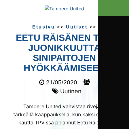
Etusivu
>>
Uutiset
>>
EETU RÄISÄNEN TUO
JUONIKKUUTTA
SINIPAITOJEN
HYÖKKÄÄMISEEN
21/05/2020
Uutinen
Tampere United vahvistaa rivejään
tärkeällä kaappauksella, kun kaksi edellistä
kautta TPV:ssä pelannut Eetu Räisänen