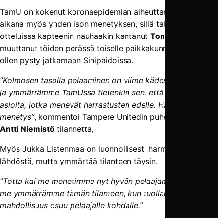
TamU on kokenut koronaepidemian aiheuttaman tauon
aikana myös yhden ison menetyksen, sillä talvikauden
otteluissa kapteenin nauhaakin kantanut
Toni Tuuri
on
muuttanut töiden perässä toiselle paikkakunnalle, eikä näin
ollen pysty jatkamaan Sinipaidoissa.
”Kolmosen tasolla pelaaminen on viime kädessä harrastus,
ja ymmärrämme TamUssa tietenkin sen, että elämässä on
asioita, jotka menevät harrastusten edelle. Harmillinen
menetys”
, kommentoi Tampere Unitedin puheenjohtaja
Antti Niemistö
tilannetta,
Myös Jukka Listenmaa on luonnollisesti harmissaan Tuurin
lähdöstä, mutta ymmärtää tilanteen täysin.
”Totta kai me menetimme nyt hyvän pelaajan, mutta kaikki
me ymmärrämme tämän tilanteen, kun tuollainen
mahdollisuus osuu pelaajalle kohdalle.”