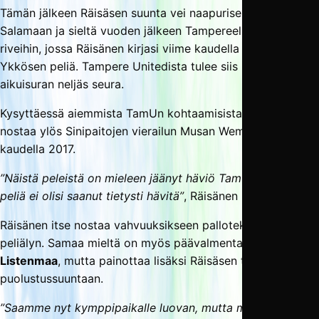
Tämän jälkeen Räisäsen suunta vei naapuriseura Musan
Salamaan ja sieltä vuoden jälkeen Tampereelle ja TPV:n
riveihin, jossa Räisänen kirjasi viime kaudella tililleen 14
Ykkösen peliä. Tampere Unitedista tulee siis näin Räisäsen
aikuisuran neljäs seura.
Kysyttäessä aiemmista TamUn kohtaamisista Räisänen
nostaa ylös Sinipaitojen vierailun Musan Wembleyllä
kaudella 2017.
”Näistä peleistä on mieleen jäänyt häviö TamUlle 1–2. Sitä
peliä ei olisi saanut tietysti hävitä”
, Räisänen muistelee.
Räisänen itse nostaa vahvuuksikseen pallotekniikan ja
peliälyn. Samaa mieltä on myös päävalmentaja
Jukka
Listenmaa
, mutta painottaa lisäksi Räisäsen työmoraalia
puolustussuuntaan.
”Saamme nyt kymppipaikalle luovan, mutta myös