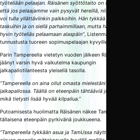
työteliään pelaajan. Räisänen syöttötaito on sitä luokkaa,
että jos pelaajamme vain pysyvät hereillä, niin sitä palloa
voi tulla yllättäviinkin paikkoihin. Hän tykkää hakeutua
taskuihin ja on siellä parhaimmillaan, mutta hän on myös
hyvin työteliäs pelaamaan alaspäin”
, Listenmaa antaa
tunnustusta tuoreen sopimuspelaajan kyvyille.
Parin Tampereella vietetyn vuoden jälkeen Räisäselle on
jäänyt varsin hyvä vaikutelma kaupungin
jalkapallotilanteesta yleisellä tasolla.
”Tampereella on aina ollut omasta mielestäni hyvä meno
jalkapallossa. Täällä on eteenpäin tähtääviä joukkueita,
mikä tietysti lisää hyvää kilpailua.”
Putoamisesta huolimatta Räisänen näkee Tampere Unitedin
tällaisena eteenpäin pyrkivänä joukkueena.
”Tampereella tykkään asua ja TamUssa näyttää asiat
olevan monella mittakaavalla hyvällä mallilla. Koen tulevani