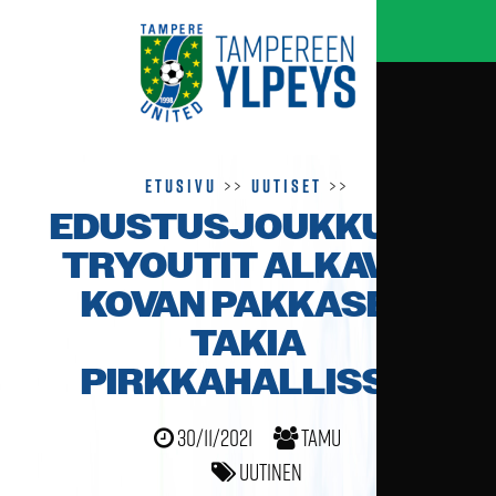
Etusivu
>>
Uutiset
>>
EDUSTUSJOUKKUEEN
TRYOUTIT ALKAVAT
KOVAN PAKKASEN
TAKIA
PIRKKAHALLISSA
30/11/2021
TamU
Uutinen