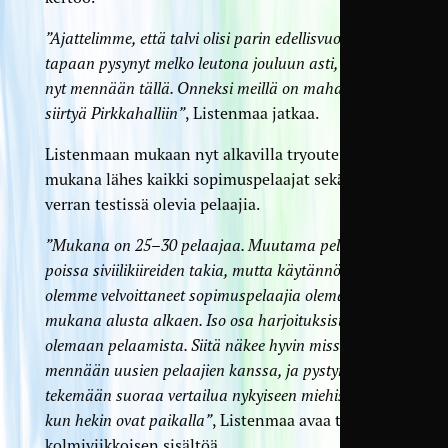
”Ajattelimme, että talvi olisi parin edellisvuoden
tapaan pysynyt melko leutona jouluun asti, mutta
nyt mennään tällä. Onneksi meillä on mahdollisuus
siirtyä Pirkkahalliin”
, Listenmaa jatkaa.
Listenmaan mukaan nyt alkavilla tryouteilla on
mukana lähes kaikki sopimuspelaajat sekä saman
verran testissä olevia pelaajia.
”Mukana on 25–30 pelaajaa. Muutama pelaaja on
poissa siviilikiireiden takia, mutta käytännössä
olemme velvoittaneet sopimuspelaajia olemaan
mukana alusta alkaen. Iso osa harjoituksista tulee
olemaan pelaamista. Siitä näkee hyvin missä
mennään uusien pelaajien kanssa, ja pystymme
tekemään suoraa vertailua nykyiseen miehistöömme,
kun hekin ovat paikalla”
, Listenmaa avaa tulevan
kolmiviikkoisen sisältöä.