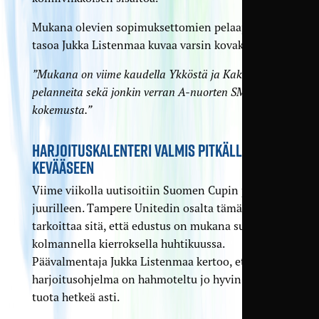
Mukana olevien sopimuksettomien pelaajien
tasoa Jukka Listenmaa kuvaa varsin kovaksi.
”Mukana on viime kaudella Ykköstä ja Kakkosta
pelanneita sekä jonkin verran A-nuorten SM-sarjan
kokemusta.”
HARJOITUSKALENTERI VALMIS PITKÄLLE
KEVÄÄSEEN
Viime viikolla uutisoitiin Suomen Cupin paluusta
juurilleen. Tampere Unitedin osalta tämä
tarkoittaa sitä, että edustus on mukana suoraan
kolmannella kierroksella huhtikuussa.
Päävalmentaja Jukka Listenmaa kertoo, että
harjoitusohjelma on hahmoteltu jo hyvin lähelle
tuota hetkeä asti.