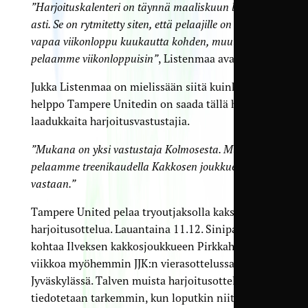
”Harjoituskalenteri on täynnä maaliskuun loppuun
asti. Se on rytmitetty siten, että pelaajille on yksi
vapaa viikonloppu kuukautta kohden, muuten
pelaamme viikonloppuisin”
, Listenmaa avaa.
Jukka Listenmaa on mielissään siitä kuinka
helppo Tampere Unitedin on saada tällä hetkellä
laadukkaita harjoitusvastustajia.
”Mukana on yksi vastustaja Kolmosesta. Muuten
pelaamme treenikaudella Kakkosen joukkueita
vastaan.”
Tampere United pelaa tryoutjaksolla kaksi
harjoitusottelua. Lauantaina 11.12. Sinipaidat
kohtaa Ilveksen kakkosjoukkueen Pirkkahallissa ja
viikkoa myöhemmin JJK:n vierasottelussa
Jyväskylässä. Talven muista harjoitusotteluista
tiedotetaan tarkemmin, kun loputkin niitä