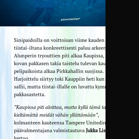
Sinipaidoilla on voittoisan viime kauden jälkeen
tiistai-iltana konkreettisesti paluu arkeen.
Alunperin tryouttien piti alkaa Kaupissa, mutta
kovan pakkasen takia taistelu tulevan kauden
pelipaikoista alkaa Pirkkahallin suojissa.
Harjoittelu siirtyy toki Kauppiin heti kun sää sen
sallii, mutta
tiistai-illalle on luvattu kymmentä
pakkasastetta.
”Kaupissa piti aloittaa, mutta kyllä tämä talvi pääsi
kieltämättä meidät vähän yllättämään”
,
kolmanteen kauteensa Tampere Unitedin
päävalmentajana valmistautuva
Jukka Listenmaa
kertoo.