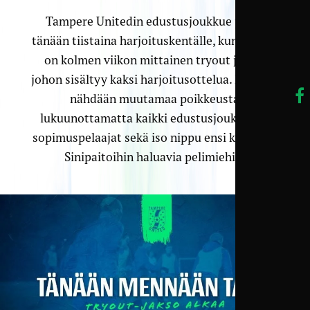
Tampere Unitedin edustusjoukkue palaa
tänään tiistaina harjoituskentälle, kun edessä
on kolmen viikon mittainen tryout jakso,
johon sisältyy kaksi harjoitusottelua. Kentällä
nähdään muutamaa poikkeusta
lukuunottamatta kaikki edustusjoukkueen
sopimuspelaajat sekä iso nippu ensi kaudeksi
Sinipaitoihin haluavia pelimiehiä.