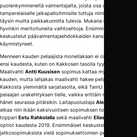
puolenkymmeneltä valmentajalta, joista osa on
tamperelaiselle jalkapalloihmisille tuttuja nimiä, ja osa
täysin muilta paikkakunnilta tulevia. Mukana on myös
hyvinkin meritoituneita vaihtoehtoja. Ensimmäiset
keskustelut päävalmentajaehdokkaiden kanssa ovat jo
käynnistyneet.
Menneen kauden pelaajista monellakaan ei ole sopimusta
ensi kaudesta, kuten on Kakkosen tasolla tyypillistä.
Maalivahti
Antti Kuusisen
sopimus kattaa myös ensi
kauden, mutta lahjakas maalivahti hakee pelipaikkaa
Kakkosta ylemmältä sarjatasolta, eikä TamU asetu nuoren
pelaajan urakehityksen tielle, vaikka erittäin mielellään
hänet seurassa pitäisikin. Laitapuolustaja
Aleksi Inkisellä
alkaa niin ikään kaksivuotisen sopimuksen toinen kausi, ja
toppari
Eetu Rahkolalla
sekä maalivahti
Elias Alasella
on
optiot kaudesta 2019. Ensimmäiset keskustelut
jatkosopimuksista vielä sopimuksettomien pelaajien