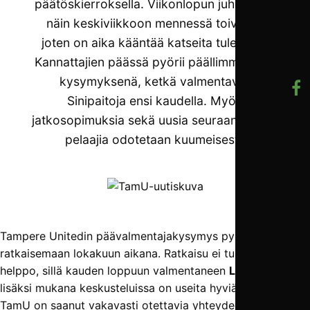
päätöskierroksella. Viikonlopun juhlista on
näin keskiviikkoon mennessä toivuttu,
joten on aika kääntää katseita tulevaan.
Kannattajien päässä pyörii päällimmäisenä
kysymyksenä, ketkä valmentavat
Sinipaitoja ensi kaudella. Myös
jatkosopimuksia sekä uusia seuraan tulevia
pelaajia odotetaan kuumeisesti.
Tampere Unitedin päävalmentajakysymys pyritään
ratkaisemaan lokakuun aikana. Ratkaisu ei tule olemaan
helppo, sillä kauden loppuun valmentaneen
Leroy Malukan
lisäksi mukana keskusteluissa on useita hyviä ehdokkaita.
TamU on saanut vakavasti otettavia yhteydeottoja yli