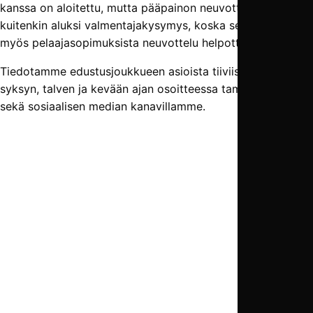
kanssa on aloitettu, mutta pääpainon neuvotteluissa saa
kuitenkin aluksi valmentajakysymys, koska sen ratkettua
myös pelaajasopimuksista neuvottelu helpottuu.
Tiedotamme edustusjoukkueen asioista tiiviisti koko
syksyn, talven ja kevään ajan osoitteessa tampereunited.fi
sekä sosiaalisen median kanavillamme.