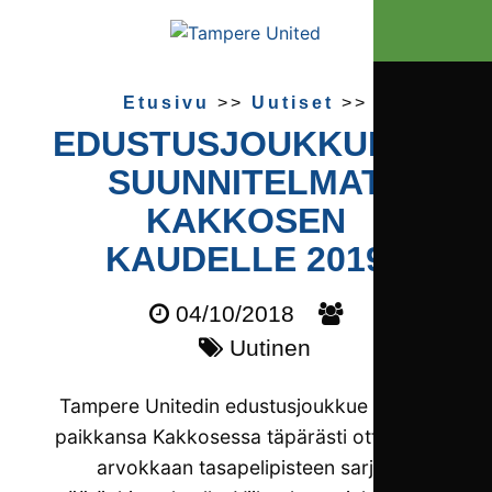
Etusivu
>>
Uutiset
>>
EDUSTUSJOUKKUEEN
SUUNNITELMAT
KAKKOSEN
KAUDELLE 2019
04/10/2018
Uutinen
Tampere Unitedin edustusjoukkue säilytti
paikkansa Kakkosessa täpärästi ottamalla
arvokkaan tasapelipisteen sarjan