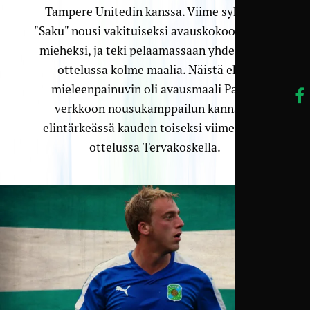
Tampere Unitedin kanssa. Viime syksynä
"Saku" nousi vakituiseksi avauskokoonpanon
mieheksi, ja teki pelaamassaan yhdeksässä
ottelussa kolme maalia. Näistä ehkä
mieleenpainuvin oli avausmaali Padon
verkkoon nousukamppailun kannalta
elintärkeässä kauden toiseksi viimeisessä
ottelussa Tervakoskella.