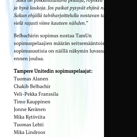
ja hyvä laukoja. Jos paikat pysyvät ehjinä niin uskon
Sakun ehjällä talviharjoittelulla nostavan tasoaan
vielä rajusti viime kauteen nähden.”
Belbachirin sopimus nostaa TamUn
sopimuspelaajien määrän seitsemääntoista. Lisää
sopimusuutisia on näillä näkymin luvassa vielä
ennen joulua.
Tampere Unitedin sopimuspelaajat:
Tuomas Alanen
Chakib Belbachir
Veli-Pekka Franssila
Timo Kauppinen
Jonne Keränen
Mika Kytöviita
Tuomas Lehti
Mika Lindroos