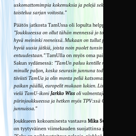
uskomattomimpia kokemuksia ja pelejä sekä
taistelua sarjan voitosta.”
Päätös jatkosta TamUssa oli lopulta helppo:
”Joukkueessa on ollut tähän mennessä jo todella
hyvä meininki reeneissä. Mukaan on tullut paljon
hyviä uusia jätkiä, joista noin puolet tunsin jo
entuudestaan.”
TamUlla on myös oma paikkansa
Sakun sydämessä:
”TamUn paluu kentille merkitsee
minulle paljon, koska seurasin junnuna todella
tiiviisti TamUa ja olin monta peliä katsomassa
paikan päällä, europelit mukaan lukien. Lisäksi
vielä TamU-ikoni
Jarkko Wiss
oli valmentajani
piirinjoukkueessa ja hetken myös TPV:ssä C-
junnuissa.”
Joukkueen kokoamisesta vastaava
Mika Suonsyrjä
on tyytyväinen viimekauden suojattinsa jatkoon:
”Saku on poikkeustaitava pelaaja, röyhkeä haastaja