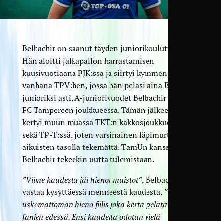
Belbachir on saanut täyden juniorikoulutuksen.
Hän aloitti jalkapallon harrastamisen
kuusivuotiaana PJK:ssa ja siirtyi kymmenen
vanhana TPV:hen, jossa hän pelasi aina B-
junioriksi asti. A-juniorivuodet Belbachir pelasi
FC Tampereen joukkueessa. Tämän jälkeen pelejä
kertyi muun muassa TKT:n kakkosjoukkueessa
sekä TP-T:ssä, joten varsinainen läpimurto jäi
aikuisten tasolla tekemättä. TamUn kanssa
Belbachir tekeekin uutta tulemistaan.
”Viime kaudesta jäi hienot muistot”
, Belbachir
vastaa kysyttäessä menneestä kaudesta.
”Oli
uskomattoman hieno fiilis joka kerta pelata satojen
fanien edessä. Ensi kaudelta odotan vielä