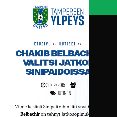
Etusivu
>>
Uutiset
>>
CHAKIB BELBACHIR
VALITSI JATKON
SINIPAIDOISSA
20/12/2015
Uutinen
Viime kesänä Sinipaitoihin liittynyt
Chakib
Belbachir
on tehnyt jatkosopimuksen