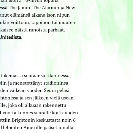
essä The Jamin, The Alarmin ja New
anut elämänsä aikana ison nipun
honkin voittoon, tappioon tai muuten
kaisee näistä runoista parhaat.
Unitedista
.
a tukemassa seuraansa tilanteessa,
isiin ja menetettänyt stadioninsa
ahden vaikean vuoden Seura pelasi
htonissa ja sen jälkeen vielä usean
le, joka oli alkuaan rakennettu
4 vuotta kunnes seuralle koitti uuden
ttiin Brightonin keskustasta noin 6
Helpoiten Amexille pääset junalla