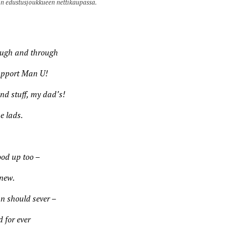
in edustusjoukkueen nettikaupassa.
rough and through
support Man U!
nd stuff, my dad’s!
e lads.
ood up too –
anew.
an should sever –
 for ever