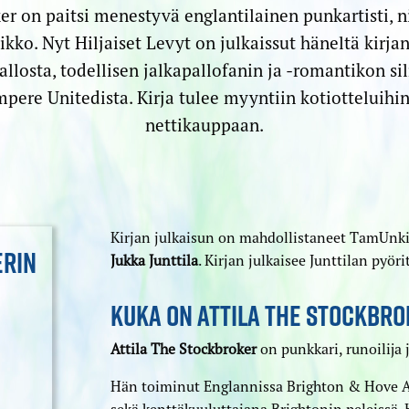
er on paitsi menestyvä englantilainen punkartisti, n
ikko. Nyt Hiljaiset Levyt on julkaissut häneltä kirjan
llosta, todellisen jalkapallofanin ja -romantikon sil
pere Unitedista. Kirja tulee myyntiin kotiotteluih
nettikauppaan.
Kirjan julkaisun on mahdollistaneet TamUnki
ERIN
Jukka Junttila
. Kirjan julkaisee Junttilan pyö
KUKA ON ATTILA THE STOCKBR
Attila The Stockbroker
on punkkari, runoilija 
Hän toiminut Englannissa Brighton & Hove 
sekä kenttäkuuluttajana Brightonin peleissä. 