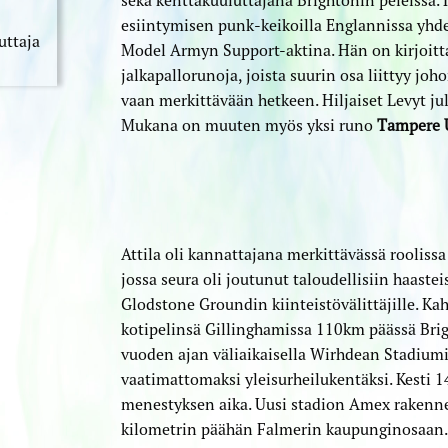
esiintymisen punk-keikoilla Englannissa yhd
uttaja
Model Armyn Support-aktina. Hän on kirjoitt
jalkapallorunoja, joista suurin osa liittyy jo
vaan merkittävään hetkeen. Hiljaiset Levyt jul
Mukana on muuten myös yksi runo
Tampere 
Attila oli kannattajana merkittävässä rooliss
jossa seura oli joutunut taloudellisiin haaste
Glodstone Groundin kiinteistövälittäjille. K
kotipelinsä Gillinghamissa 110km päässä Brig
vuoden ajan väliaikaisella Wirhdean Stadiumil
vaatimattomaksi yleisurheilukentäksi. Kesti 1
menestyksen aika. Uusi stadion Amex rakenne
kilometrin päähän Falmerin kaupunginosaan. 