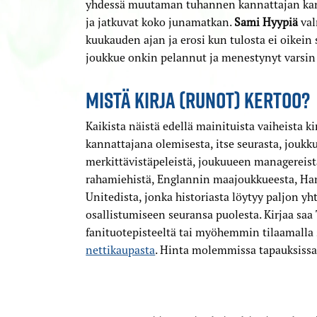
yhdessä muutaman tuhannen kannattajan kans
ja jatkuvat koko junamatkan.
Sami Hyypiä
val
kuukauden ajan ja erosi kun tulosta ei oikein
joukkue onkin pelannut ja menestynyt varsin 
MISTÄ KIRJA (RUNOT) KERTOO?
Kaikista näistä edellä mainituista vaiheista ki
kannattajana olemisesta, itse seurasta, joukku
merkittävistäpeleistä, joukuueen managereista,
rahamiehistä, Englannin maajoukkueesta, Ha
Unitedista, jonka historiasta löytyy paljon yh
osallistumiseen seuransa puolesta. Kirjaa s
fanituotepisteeltä tai myöhemmin tilaamalla
nettikaupasta
. Hinta molemmissa tapauksissa