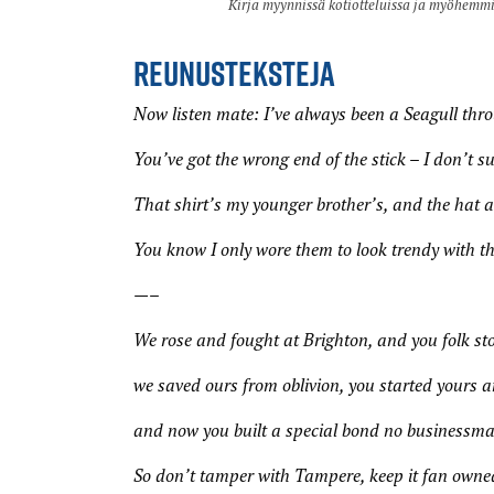
Kirja myynnissä kotiotteluissa ja myöhemm
REUNUSTEKSTEJA
Now listen mate: I’ve always been a Seagull th
You’ve got the wrong end of the stick – I don’t 
That shirt’s my younger brother’s, and the hat a
You know I only wore them to look trendy with th
—–
We rose and fought at Brighton, and you folk st
we saved ours from oblivion, you started yours 
and now you built a special bond no businessm
So don’t tamper with Tampere, keep it fan owned