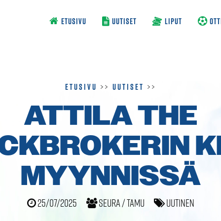
ETUSIVU
UUTISET
LIPUT
OTT
Etusivu
>>
Uutiset
>>
ATTILA THE
CKBROKERIN K
MYYNNISSÄ
25/07/2025
Seura / TamU
Uutinen