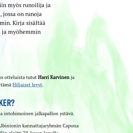
iin myös runoilija ja
, jossa on runoja
min. Kirja sisältää
in ja myöhemmin
n otteluista tutut
Harri Karvinen
ja
rittämä
Hiljaiset levyt
.
OKER?
ja intohimoinen jalkapallon ystävä.
Albinionin kannattajaryhmän Capona
Hän aloitti 70-luvun lopulla