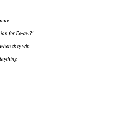
 more
ian for Ee-aw?’
 when they win
plaything