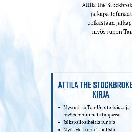
Attila the Stockbrok
jalkapallofanaat
pelkästään jalkapa
myös runon Tam
ATTILA THE STOCKBROK
KIRJA
Myynnissä TamUn otteluissa ja
myöhemmin nettikaupassa
Jalkapalloaiheisia runoja
Myös yksi runo TamUsta