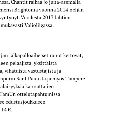
sa. Chantit raikaa jo juna-asemalla
mensi Brightonia vuonna 2014 neljän
 syntynyt. Vuodesta 2017 lähtien
mukavasti Valioliigassa.
rjan jalkapalloaiheiset runot kertovat,
een pelaajista, yksittäistä
 vihatuista vastustajista ja
mpurin Sant Paulista ja myös Tampere
täläisyyksiä kannattajien
aa TamUn ottelutapahtumissa
 se edustusjoukkueen
 14 €.