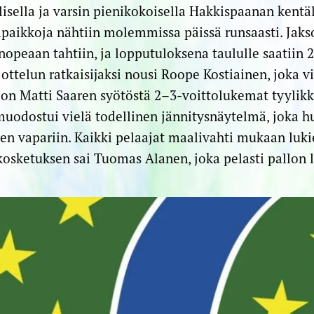
lisella ja varsin pienikokoisella Hakkispaanan kentä
ipaikkoja nähtiin molemmissa päissä runsaasti. Jakso
nopeaan tahtiin, ja lopputuloksena taululle saatiin
 ottelun ratkaisijaksi nousi Roope Kostiainen, joka v
 Matti Saaren syötöstä 2–3-voittolukemat tyylikkä
muodostui vielä todellinen jännitysnäytelmä, joka h
en vapariin. Kaikki pelaajat maalivahti mukaan lukie
kosketuksen sai Tuomas Alanen, joka pelasti pallon l