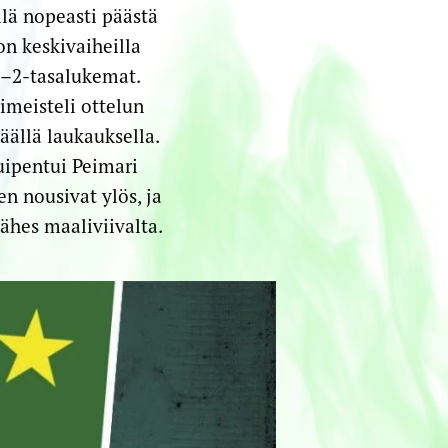
llä nopeasti päästä
n keskivaiheilla
 2–2-tasalukemat.
iimeisteli ottelun
ällä laukauksella.
uipentui Peimari
n nousivat ylös, ja
ähes maaliviivalta.