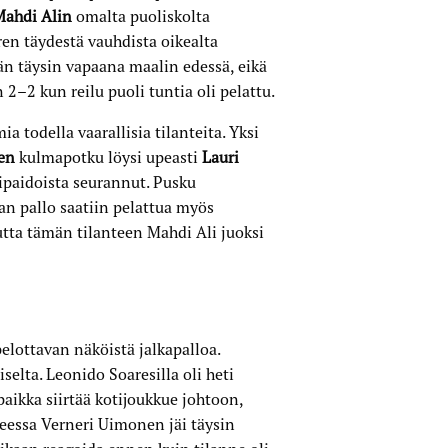
Mahdi Alin
omalta puoliskolta
ren täydestä vauhdista oikealta
län täysin vapaana maalin edessä, eikä
2–2 kun reilu puoli tuntia oli pelattu.
 todella vaarallisia tilanteita. Yksi
sen
kulmapotku löysi upeasti
Lauri
nipaidoista seurannut. Pusku
ran pallo saatiin pelattua myös
utta tämän tilanteen Mahdi Ali juoksi
pelottavan näköistä jalkapalloa.
iselta. Leonido Soaresilla oli heti
aikka siirtää kotijoukkue johtoon,
teessa Verneri Uimonen jäi täysin