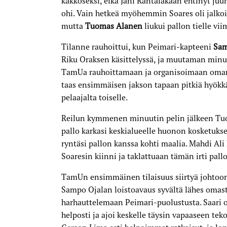
kakkoseksi, eikä Jani Rantalakaan ehtinyt juu
ohi. Vain hetkeä myöhemmin Soares oli jalkoi
mutta
Tuomas Alanen
liukui pallon tielle vii
Tilanne rauhoittui, kun Peimari-kapteeni
Sam
Riku Oraksen käsittelyssä, ja muutaman minu
TamUa rauhoittamaan ja organisoimaan oman 
taas ensimmäisen jakson tapaan pitkiä hyökkäy
pelaajalta toiselle.
Reilun kymmenen minuutin pelin jälkeen Tuom
pallo karkasi keskialueelle huonon kosketukse
ryntäsi pallon kanssa kohti maalia. Mahdi Ali
Soaresin kiinni ja taklattuaan tämän irti pallo
TamUn ensimmäinen tilaisuus siirtyä johtoon 
Sampo Ojalan loistoavaus syvältä lähes omast
harhauttelemaan Peimari-puolustusta. Saari o
helposti ja ajoi keskelle täysin vapaaseen tek