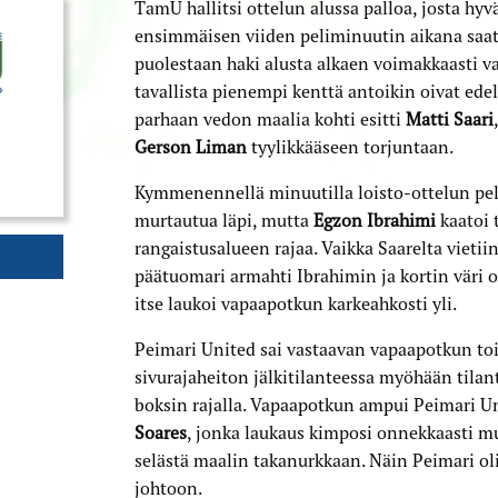
TamU hallitsi ottelun alussa palloa, josta hy
ensimmäisen viiden peliminuutin aikana saa
puolestaan haki alusta alkaen voimakkaasti 
tavallista pienempi kenttä antoikin oivat ed
parhaan vedon maalia kohti esitti
Matti Saari
Gerson Liman
tyylikkääseen torjuntaan.
Kymmenennellä minuutilla loisto-ottelun pela
murtautua läpi, mutta
Egzon Ibrahimi
kaatoi 
rangaistusalueen rajaa. Vaikka Saarelta vieti
päätuomari armahti Ibrahimin ja kortin väri ol
itse laukoi vapaapotkun karkeahkosti yli.
Peimari United sai vastaavan vapaapotkun to
sivurajaheiton jälkitilanteessa myöhään tilan
boksin rajalla. Vapaapotkun ampui Peimari U
Soares
, jonka laukaus kimposi onnekkaasti 
selästä maalin takanurkkaan. Näin Peimari oli
johtoon.