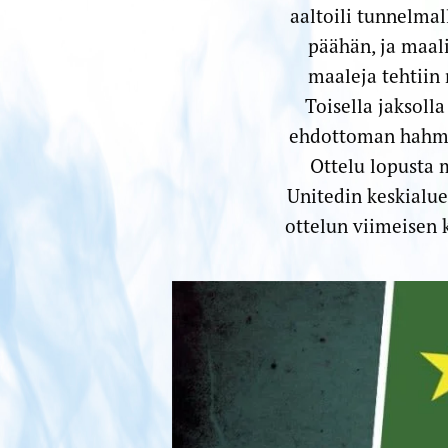
aaltoili tunnelmal
päähän, ja maal
maaleja tehtiin 
Toisella jaksolla
ehdottoman hahmon
Ottelu lopusta 
Unitedin keskialue
ottelun viimeisen 