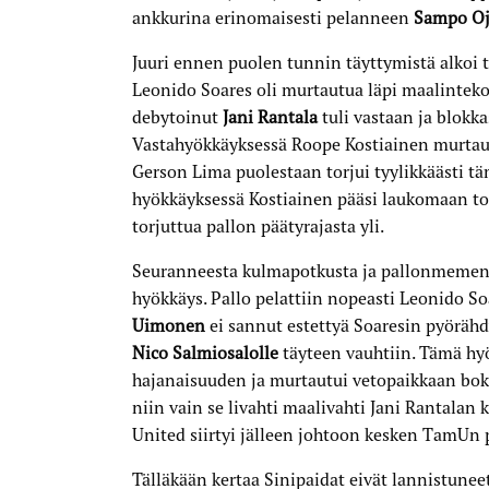
ankkurina erinomaisesti pelanneen
Sampo Oj
Juuri ennen puolen tunnin täyttymistä alkoi t
Leonido Soares oli murtautua läpi maalintek
debytoinut
Jani Rantala
tuli vastaan ja blokk
Vastahyökkäyksessä Roope Kostiainen murtaut
Gerson Lima puolestaan torjui tyylikkäästi t
hyökkäyksessä Kostiainen pääsi laukomaan to
torjuttua pallon päätyrajasta yli.
Seuranneesta kulmapotkusta ja pallonmement
hyökkäys. Pallo pelattiin nopeasti Leonido S
Uimonen
ei sannut estettyä Soaresin pyörähd
Nico Salmiosalolle
täyteen vauhtiin. Tämä h
hajanaisuuden ja murtautui vetopaikkaan boks
niin vain se livahti maalivahti Jani Rantalan 
United siirtyi jälleen johtoon kesken TamUn 
Tälläkään kertaa Sinipaidat eivät lannistunee