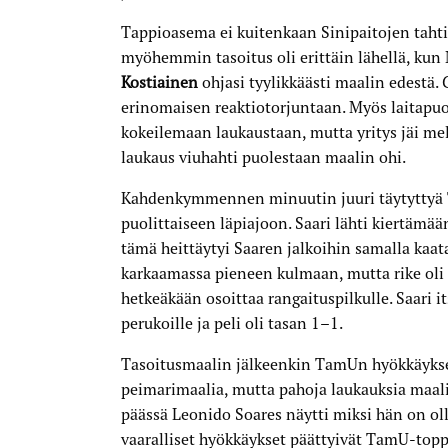
Tappioasema ei kuitenkaan Sinipaitojen tahti
myöhemmin tasoitus oli erittäin lähellä, kun M
Kostiainen
ohjasi tyylikkäästi maalin edestä.
erinomaisen reaktiotorjuntaan. Myös laitapu
kokeilemaan laukaustaan, mutta yritys jäi me
laukaus viuhahti puolestaan maalin ohi.
Kahdenkymmennen minuutin juuri täytyttyä To
puolittaiseen läpiajoon. Saari lähti kiertämä
tämä heittäytyi Saaren jalkoihin samalla kaat
karkaamassa pieneen kulmaan, mutta rike oli 
hetkeäkään osoittaa rangaituspilkulle. Saari i
perukoille ja peli oli tasan 1–1.
Tasoitusmaalin jälkeenkin TamUn hyökkäykset
peimarimaalia, mutta pahoja laukauksia maalia
päässä Leonido Soares näytti miksi hän on ol
vaaralliset hyökkäykset päättyivät TamU-topp