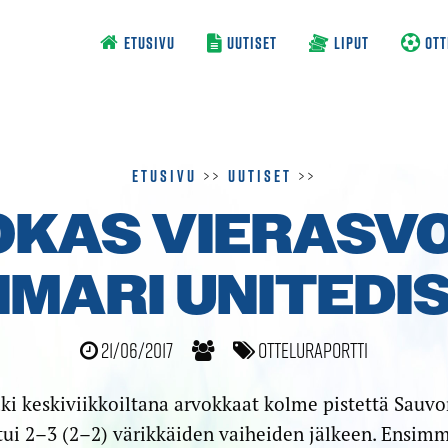
ETUSIVU
UUTISET
LIPUT
OTT
Etusivu
>>
Uutiset
>>
KAS VIERAS­V
IMARI UNITEDI
21/06/2017
Otteluraportti
i keskiviikkoiltana arvokkaat kolme pistettä Sauvon
ui 2–3 (2–2) värikkäiden vaiheiden jälkeen. Ensimmä