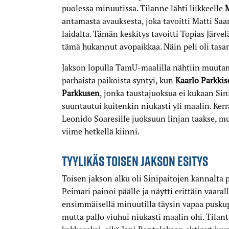
puolessa minuutissa. Tilanne lähti liikkeelle
antamasta avauksesta, joka tavoitti Matti Saa
laidalta. Tämän keskitys tavoitti Topias Järve
tämä hukannut avopaikkaa. Näin peli oli tasan 
Jakson lopulla TamU-maalilla nähtiin muutamia
parhaista paikoista syntyi, kun
Kaarlo Parkki
Parkkusen
, jonka taustajuoksua ei kukaan Si
suuntautui kuitenkin niukasti yli maalin. Ker
Leonido Soaresille juoksuun linjan taakse, m
viime hetkellä kiinni.
TYYLIKÄS TOISEN JAKSON ESITYS
Toisen jakson alku oli Sinipaitojen kannalta 
Peimari painoi päälle ja näytti erittäin vaarall
ensimmäisellä minuutilla täysin vapaa puskup
mutta pallo viuhui niukasti maalin ohi. Tilan