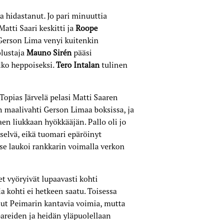
a hidastanut. Jo pari minuuttia
atti Saari keskitti ja
Roope
 Gerson Lima venyi kuitenkin
olustaja
Mauno Sirén
pääsi
lko heppoiseksi.
Tero Intalan
tulinen
pias Järvelä pelasi Matti Saaren
än maalivahti Gerson Limaa boksissa, ja
aen liukkaan hyökkääjän. Pallo oli jo
selvä, eikä tuomari epäröinyt
tse laukoi rankkarin voimalla verkon
 vyöryivät lupaavasti kohti
 kohti ei hetkeen saatu. Toisessa
lut Peimarin kantavia voimia, mutta
areiden ja heidän yläpuolellaan