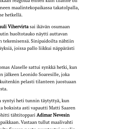
rikaan reagoida ennen kuin tilanne oli
neen maalintekopaikassa takatolpalla,
me hetkellä.
uli Vihervirta
sai ikävän osumaan
utin huoltotauko näytti auttavan
tekemisensä. Sinipaidoilta nähtiin
ksiä, joissa pallo liikkui näppärästi
as Alaselle sattui synkkä hetki, kun
n jälkeen Leonido Soaresille, joka
 kuitenkin pelasti tilanteen juostuaan
sta.
syntyi heti tunnin täytyttyä, kun
a boksista asti vapautti Matti Saaren
hitti tähtitoppari
Adimar Nevesin
opaikkaan. Vastaan tullut maalivahti