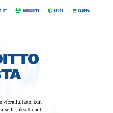
ELUT
JOUKKUEET
SEURA
KAUPPA
OITTO
STA
 vierailultaan, kun
isellä jaksolla peli