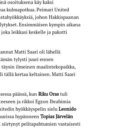
vänä osoituksena käy kaksi
tua kulmapotkua. Peimari United
vastahyökkäyksiä, johon Hakkispaanan
ellytykset. Ensimmäisen kympin aikana
, joka leikkasi keskelle ja pakotti
nnut Matti Saari oli lähellä
tämän tylysti juuri ennen
in täysin ilmeinen maalintekopaikka,
i tällä kertaa keltainen. Matti Saari
isessa päässä, kun
Riku Oras
tuli
teeseen ja rikkoi Egzon Ibrahimia
nitedin hyökkäyspelin sielu
Leonido
muurissa hypänneen
Topias Järvelän
 siirtynyt pelitapahtumien vastaisesti