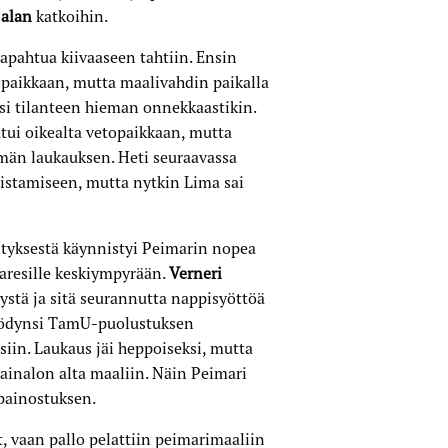
alan
katkoihin.
apahtua kiivaaseen tahtiin. Ensin
opaikkaan, mutta maalivahdin paikalla
asi tilanteen hieman onnekkaastikin.
ui oikealta vetopaikkaan, mutta
ämän laukauksen. Heti seuraavassa
istamiseen, mutta nytkin Lima sai
yksestä käynnistyi Peimarin nopea
oaresille keskiympyrään.
Verneri
ystä ja sitä seurannutta nappisyöttöä
yödynsi TamU-puolustuksen
iin. Laukaus jäi heppoiseksi, mutta
kainalon alta maaliin. Näin Peimari
painostuksen.
t, vaan pallo pelattiin peimarimaaliin