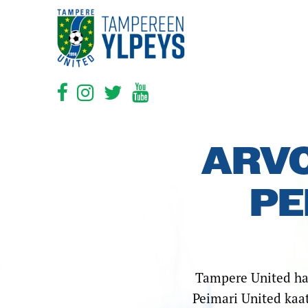
ARVO
PE
Tampere United hak
Peimari United kaat