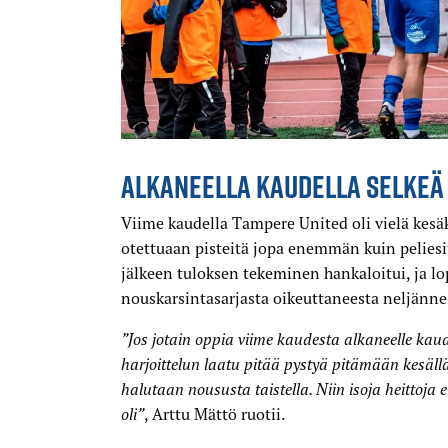
ALKANEELLA KAUDELLA SELKEÄ
Viime kaudella Tampere United oli vielä kesäk
otettuaan pisteitä jopa enemmän kuin peliesit
jälkeen tuloksen tekeminen hankaloitui, ja l
nouskarsintasarjasta oikeuttaneesta neljännes
”Jos jotain oppia viime kaudesta alkaneelle kaud
harjoittelun laatu pitää pystyä pitämään kesällä
halutaan noususta taistella. Niin isoja heittoja ei
oli”
, Arttu Mättö ruotii.