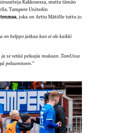
inuutteja Kakkosessa, mutta tämän
lella. Tampere Unitedin
istenmaa
, joka on Arttu Mätölle tuttu jo
ja on helppo jatkaa kun ei ole kaikki
, ja se vetää pelaajia mukaan. TamUssa
tyä pelaamiseen.”