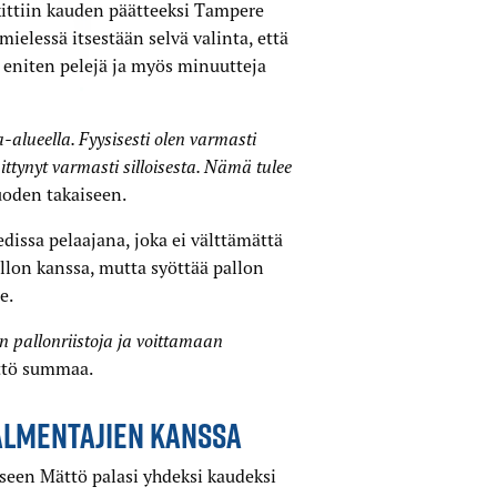
kittiin kauden päätteeksi Tampere
ielessä itsestään selvä valinta, että
a eniten pelejä ja myös minuutteja
a-alueella. Fyysisesti olen varmasti
ttynyt varmasti silloisesta. Nämä tulee
uoden takaiseen.
issa pelaajana, joka ei välttämättä
allon kanssa, mutta syöttää pallon
e.
n pallonriistoja ja voittamaan
ttö summaa.
VALMENTAJIEN KANSSA
een Mättö palasi yhdeksi kaudeksi