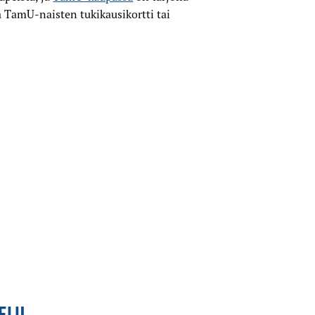
 TamU-naisten tukikausikortti tai
ELU