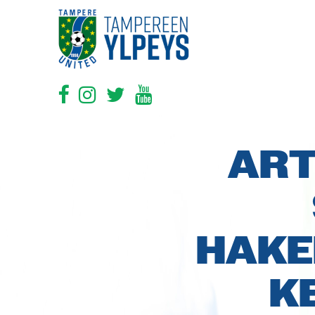
ART
HAKE
K