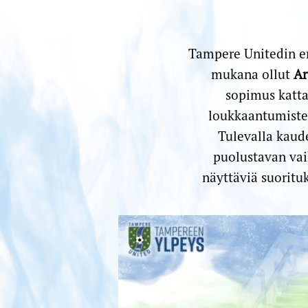
Tampere Unitedin en
mukana ollut
Ar
sopimus katta
loukkaantumisten
Tulevalla kaud
puolustavan vaih
näyttäviä suorituk