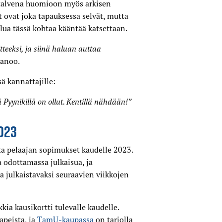
 talvena huomioon myös arkisen
t ovat joka tapauksessa selvät, mutta
alua tässä kohtaa kääntää katsettaan.
teeksi, ja siinä haluan auttaa
sanoo.
ä kannattajille:
Pyynikillä on ollut. Kentillä nähdään!”
023
ta pelaajan sopimukset kaudelle 2023.
 odottamassa julkaisua, ja
 julkaistavaksi seuraavien viikkojen
ia kausikortti tulevalle kaudelle.
apeista, ja
TamU-kaupassa
on tarjolla