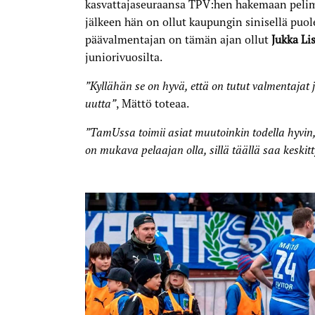
kasvattajaseuraansa TPV:hen hakemaan pelim
jälkeen hän on ollut kaupungin sinisellä puo
päävalmentajan on tämän ajan ollut
Jukka L
juniorivuosilta.
”Kyllähän se on hyvä, että on tutut valmentajat 
uutta”
, Mättö toteaa.
”TamUssa toimii asiat muutoinkin todella hyvin
on mukava pelaajan olla, sillä täällä saa keskit
tu Mättö