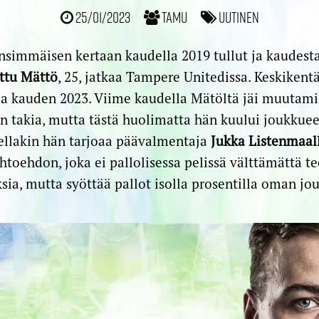
25/01/2023
TamU
Uutinen
simmäisen kertaan kaudella 2019 tullut ja kaudesta
ttu Mättö
, 25, jatkaa Tampere Unitedissa. Keskiken
a kauden 2023. Viime kaudella Mätöltä jäi muutamia
 takia, mutta tästä huolimatta hän kuului joukkuee
ellakin hän tarjoaa päävalmentaja
Jukka Listenmaal
toehdon, joka ei pallolisessa pelissä välttämättä te
sia, mutta syöttää pallot isolla prosentilla oman jo