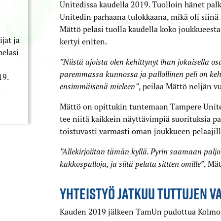
Unitedissa kaudella 2019. Tuolloin hänet pal
Unitedin parhaana tulokkaana, mikä oli siinä m
Mättö pelasi tuolla kaudella koko joukkueest
jat ja
kertyi eniten.
pelasi
”Niistä ajoista olen kehittynyt ihan jokaisella os
paremmassa kunnossa ja pallollinen peli on kehi
19.
ensimmäisenä mieleen”
, peilaa Mättö neljän v
e
Mättö on opittukin tuntemaan Tampere United
tee niitä kaikkein näyttävimpiä suorituksia p
toistuvasti varmasti oman joukkueen pelaajill
”Allekirjoiitan tämän kyllä. Pyrin saamaan paljo
kakkospalloja, ja siitä pelata sittten omille”
, Mä
YHTEISTYÖ JATKUU TUTTUJEN 
Kauden 2019 jälkeen TamUn pudottua Kolmos