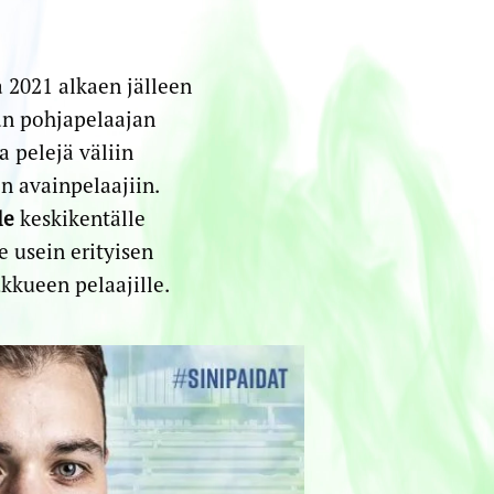
 2021 alkaen jälleen
tän pohjapelaajan
 pelejä väliin
n avainpelaajiin.
le
keskikentälle
e usein erityisen
ukkueen pelaajille.