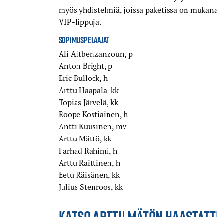
myös yhdistelmiä, joissa paketissa on mukana
VIP-lippuja.
SOPIMUSPELAAJAT
Ali Aitbenzanzoun, p
Anton Bright, p
Eric Bullock, h
Arttu Haapala, kk
Topias Järvelä, kk
Roope Kostiainen, h
Antti Kuusinen, mv
Arttu Mättö, kk
tu Mättö
Farhad Rahimi, h
Arttu Raittinen, h
Eetu Räisänen, kk
Julius Stenroos, kk
KATSO ARTTU MÄTÖN HAASTATT