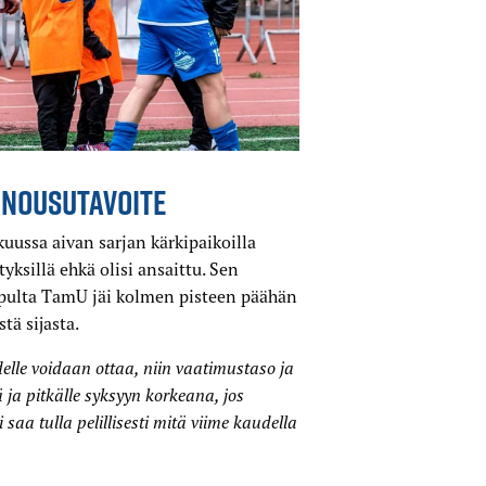
 NOUSUTAVOITE
uussa aivan sarjan kärkipaikoilla
yksillä ehkä olisi ansaittu. Sen
opulta TamU jäi kolmen pisteen päähän
tä sijasta.
elle voidaan ottaa, niin vaatimustaso ja
 ja pitkälle syksyyn korkeana, jos
 saa tulla pelillisesti mitä viime kaudella