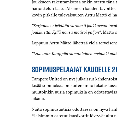
Joukkueen rakentamisessa onkin otettu tänä
harjoittelun laatu. Alkaneen kauden tavoittee
kovin pitkälle tulevaisuuten Arttu Mättö ei h
”Sarjanousu lyödään varmasti joukkueena tavoit
joukkuetta. Kyllä nousu motivoi paljon”
, Mättö 
Loppuun Arttu Mättö lähettää vielä terveisens
”Laitetaan Kauppiin samanlainen meininki mitä 
SOPIMUSPELAAJAT KAUDELLE 2
Tampere United on nyt julkaissut kahdentois
Lisää sopimuksia on kuitenkin jo takataskussa
muutoinkin uusia sopimuksia on odotettavissa
aikana.
Näitä sopimusuutisia odottaessa on hyvä hankk
Yleisimmin ostetut kausikortit löytyvät alta n