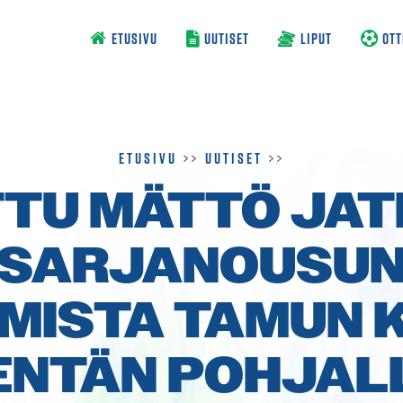
ETUSIVU
UUTISET
LIPUT
OTT
Etusivu
>>
Uutiset
>>
TU MÄTTÖ JA
SARJA­NOUSU
MISTA TAMUN K
ENTÄN POHJAL