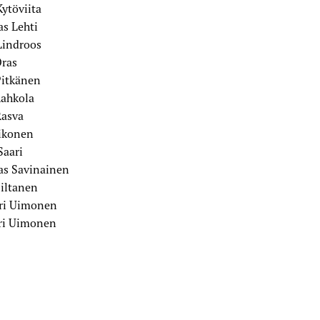
ytöviita
s Lehti
Lindroos
Oras
Pitkänen
Rahkola
Rasva
iikonen
Saari
s Savinainen
Siltanen
eri Uimonen
ri Uimonen