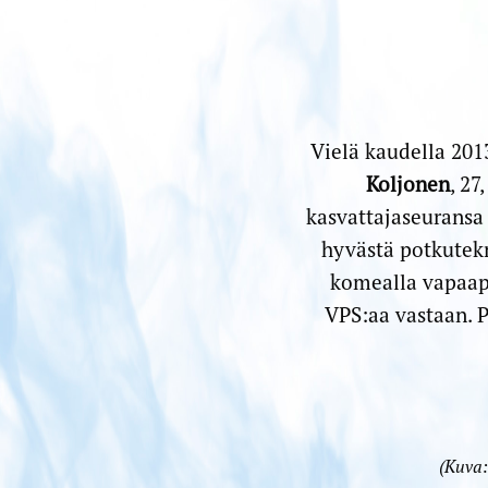
Vielä kaudella 201
Koljonen
, 27
kasvattajaseuransa 
hyvästä potkutek
komealla vapaap
VPS:aa vastaan. P
(Kuva