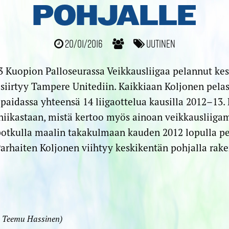
POHJALLE
20/01/2016
Uutinen
3 Kuopion Palloseurassa Veikkausliigaa pelannut ke
, siirtyy Tampere Unitediin. Kaikkiaan Koljonen pela
paidassa yhteensä 14 liigaottelua kausilla 2012–13
niikastaan, mistä kertoo myös ainoan veikkausliiga
otkulla maalin takakulmaan kauden 2012 lopulla pel
arhaiten Koljonen viihtyy keskikentän pohjalla rake
: Teemu Hassinen)