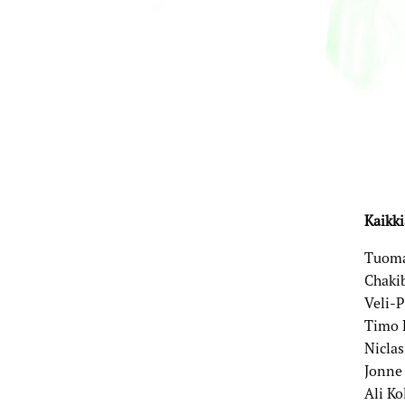
Kaikki
Tuoma
Chakib
Veli-P
Timo 
Niclas
Jonne
Ali Ko