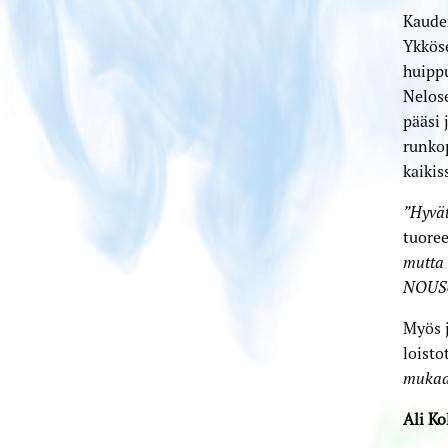
Kauden
Ykköse
huippu
Nelose
pääsi 
runkop
kaikis
”Hyvät 
tuoree
mutta 
NOUS
Myös 
loist
mukaan
Ali Ko