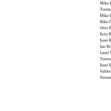
Mika K
Tuoma
Mika 
Riku 
Otto 
Eetu 
Jussi 
Jan R
Lauri 
Tuoma
Jussi 
Valtt
Verne