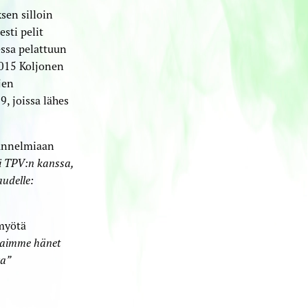
sen silloin
sti pelit
essa pelattuun
2015 Koljonen
jen
, joissa lähes
tunnelmiaan
i TPV:n kanssa,
audelle:
myötä
 saimme hänet
va”