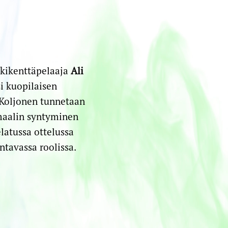
skikenttäpelaaja
Ali
si kuopilaisen
. Koljonen tunnetaan
maalin syntyminen
atussa ottelussa
ntavassa roolissa.