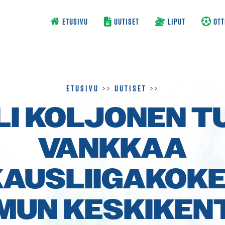
ETUSIVU
UUTISET
LIPUT
OTT
Etusivu
>>
Uutiset
>>
LI KOLJONEN T
VANKKAA
KAUSLIIGAKOK
MUN KESKIKEN