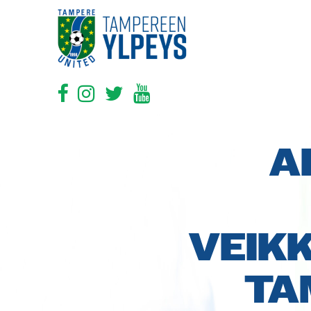
A
VEIK
TA