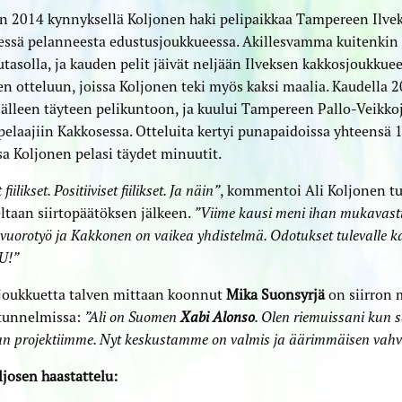
 2014 kynnyksellä Koljonen haki pelipaikkaa Tampereen Ilvek
ssä pelanneesta edustusjoukkueessa. Akillesvamma kuitenkin e
tasolla, ja kauden pelit jäivät neljään Ilveksen kakkosjoukkue
n otteluun, joissa Koljonen teki myös kaksi maalia. Kaudella 
jälleen täyteen pelikuntoon, ja kuului Tampereen Pallo-Veikko
elaajiin Kakkosessa. Otteluita kertyi punapaidoissa yhteensä 19
sa Koljonen pelasi täydet minuutit.
fiilikset. Positiiviset fiilikset. Ja näin”
, kommentoi Ali Koljonen 
ltaan siirtopäätöksen jälkeen.
”Viime kausi meni ihan mukavast
vuorotyö ja Kakkonen on vaikea yhdistelmä. Odotukset tulevalle k
U!”
joukkuetta talven mittaan koonnut
Mika Suonsyrjä
on siirron 
otunnelmissa:
”Ali on Suomen
Xabi Alonso
. Olen riemuissani kun
 projektiimme. Nyt keskustamme on valmis ja äärimmäisen vah
ljosen haastattelu: