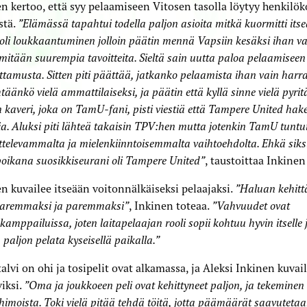
n kertoo, että syy pelaamiseen Vitosen tasolla löytyy henkilök
stä.
”Elämässä tapahtui todella paljon asioita mitkä kuormitti itse
 oli loukkaantuminen jolloin päätin mennä Vapsiin kesäksi ihan v
mitään suurempia tavoitteita. Sieltä sain uutta paloa pelaamiseen
ottamusta. Sitten piti päättää, jatkanko pelaamista ihan vain harr
htäänkö vielä ammattilaiseksi, ja päätin että kyllä sinne vielä pyr
 kaveri, joka on TamU-fani, pisti viestiä että Tampere United hak
ia. Aluksi piti lähteä takaisin TPV:hen mutta jotenkin TamU tuntu
televammalta ja mielenkiinntoisemmalta vaihtoehdolta. Ehkä siksi
oikana suosikkiseurani oli Tampere United”
, taustoittaa Inkinen 
n kuvailee itseään voitonnälkäiseksi pelaajaksi.
”Haluan kehitt
paremmaksi ja paremmaksi”
, Inkinen toteaa.
”Vahvuudet ovat
kamppailuissa, joten laitapelaajan rooli sopii kohtuu hyvin itselle
 paljon pelata kyseisellä paikalla.”
talvi on ohi ja tosipelit ovat alkamassa, ja Aleksi Inkinen kuvail
viksi.
”Oma ja joukkoeen peli ovat kehittyneet paljon, ja tekeminen
ohimoista. Toki vielä pitää tehdä töitä, jotta päämäärät saavuteta