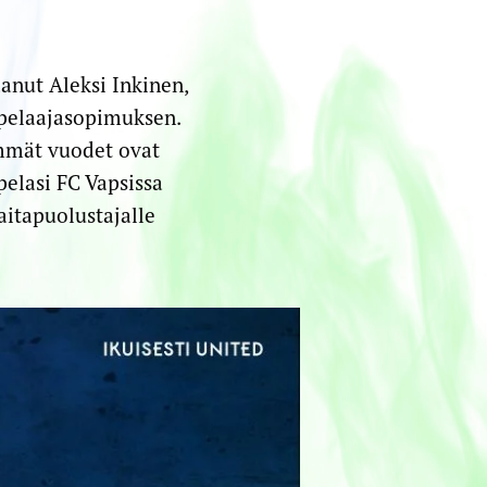
anut Aleksi Inkinen,
 pelaajasopimuksen.
immät vuodet ovat
pelasi FC Vapsissa
aitapuolustajalle