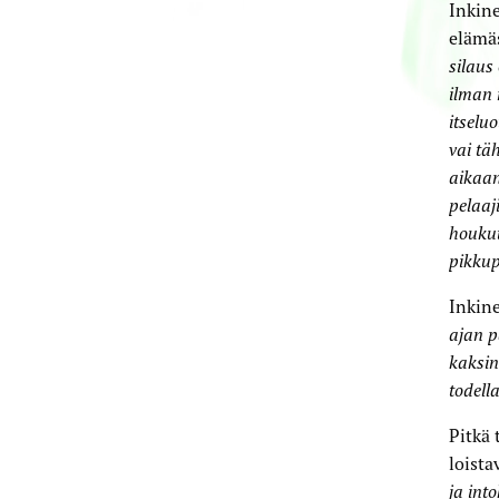
Inkine
elämä
silaus
ilman 
itselu
vai tä
aikaan
pelaaj
houkut
pikkup
Inkine
ajan 
kaksin
todella
Pitkä 
loista
ja int