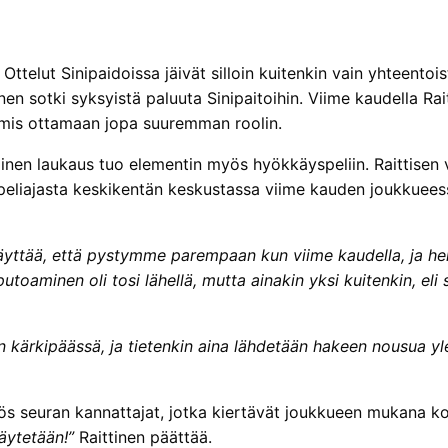
Ottelut Sinipaidoissa jäivät silloin kuitenkin vain yhteentois
nen sotki syksyistä paluuta Sinipaitoihin. Viime kaudella Rai
almis ottamaan jopa suuremman roolin.
ulinen laukaus tuo elementin myös hyökkäyspeliin. Raittise
peliajasta keskikentän keskustassa viime kauden joukkueess
yttää, että pystymme parempaan kun viime kaudella, ja henk
toaminen oli tosi lähellä, mutta ainakin yksi kuitenkin, eli 
n kärkipäässä, ja tietenkin aina lähdetään hakeen nousua y
ös seuran kannattajat, jotka kiertävät joukkueen mukana ko
äytetään!”
Raittinen päättää.