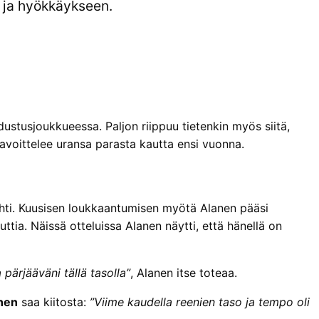
e ja hyökkäykseen.
dustusjoukkueessa. Paljon riippuu tietenkin myös siitä,
tavoittelee uransa parasta kautta ensi vuonna.
ti. Kuusisen loukkaantumisen myötä Alanen pääsi
tia. Näissä otteluissa Alanen näytti, että hänellä on
pärjääväni tällä tasolla”
, Alanen itse toteaa.
anen
saa kiitosta:
”Viime kaudella reenien taso ja tempo oli