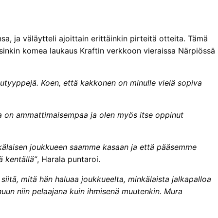
 ja väläytteli ajoittain erittäinkin pirteitä otteita. Tämä
rsinkin komea laukaus Kraftin verkkoon vieraissa Närpiössä
putyyppejä. Koen, että kakkonen on minulle vielä sopiva
a on ammattimaisempaa ja olen myös itse oppinut
minkälaisen joukkueen saamme kasaan ja että pääsemme
ä kentällä”
, Harala puntaroi.
itä, mitä hän haluaa joukkueelta, minkälaista jalkapalloa
inuun niin pelaajana kuin ihmisenä muutenkin. Mura