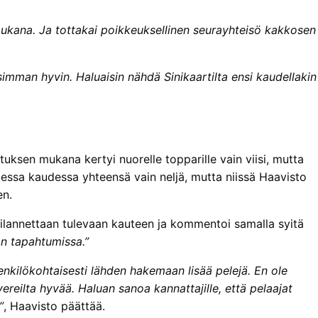
mukana. Ja tottakai poikkeuksellinen seurayhteisö kakkosen
mman hyvin. Haluaisin nähdä Sinikaartilta ensi kaudellakin
tuksen mukana kertyi nuorelle topparille vain viisi, mutta
essa kaudessa yhteensä vain neljä, mutta niissä Haavisto
en.
tilannettaan tulevaan kauteen ja kommentoi samalla syitä
an tapahtumissa.”
enkilökohtaisesti lähden hakemaan lisää pelejä. En ole
reilta hyvää. Haluan sanoa kannattajille, että pelaajat
”
, Haavisto päättää.