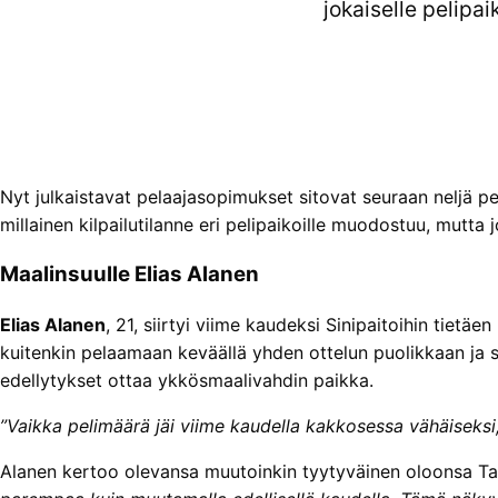
jokaiselle pelipa
Nyt julkaistavat pelaajasopimukset sitovat seuraan neljä pel
millainen kilpailutilanne eri pelipaikoille muodostuu, mutta
Maalinsuulle Elias Alanen
Elias Alanen
, 21, siirtyi viime kaudeksi Sinipaitoihin tietäen
kuitenkin pelaamaan keväällä yhden ottelun puolikkaan ja se
edellytykset ottaa ykkösmaalivahdin paikka.
”Vaikka pelimäärä jäi viime kaudella kakkosessa vähäiseksi, 
Alanen kertoo olevansa muutoinkin tyytyväinen oloonsa T