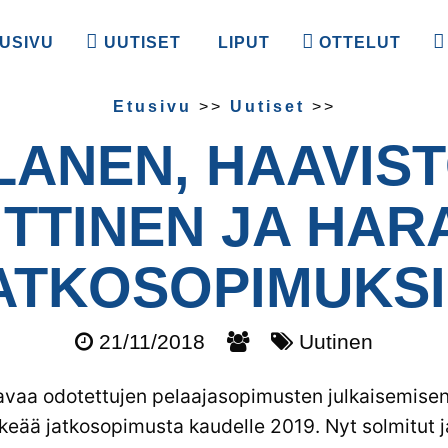
USIVU
UUTISET
LIPUT
OTTELUT
Etusivu
>>
Uutiset
>>
LANEN, HAAVIST
ITTINEN JA HAR
ATKO­SOPIMUKSI
21/11/2018
Uutinen
vaa odotettujen pelaajasopimusten julkaisemisen 
rkeää jatkosopimusta kaudelle 2019. Nyt solmitut j