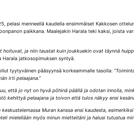
25, pelasi menneellä kaudella ensimmäiset Kakkosen ottelunsa,
oonpanon paikkana. Maalejakin Harala teki kaksi, joista va
 hoituvat, ja niin taustat kuin joukkuekin ovat täynnä huip
aa Harala jatkosopimuksen syntyä.
llut tyytyväinen pääsyynsä korkeammalle tasolla:
”Toimint
 irti pelaajana.”
tuu, että jo nyt on hyvä pöhinä päällä ja odotan innolla, 
tö kehittyä pelaajana ja toivon että tulos näkyy ensi kesän
keskustelemassa Muran kanssa ensi kaudesta, esimerkiksi si
teli mielellään myös minun mietteitäni ja halusi tutustua m