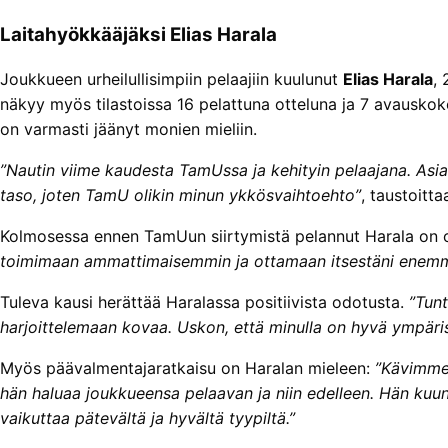
Laitahyökkääjäksi Elias Harala
Joukkueen urheilullisimpiin pelaajiin kuulunut
Elias Harala
, 
näkyy myös tilastoissa 16 pelattuna otteluna ja 7 avauskok
on varmasti jäänyt monien mieliin.
”Nautin viime kaudesta TamUssa ja kehityin pelaajana. Asiat
taso, joten TamU olikin minun ykkösvaihtoehto”
, taustoitt
Kolmosessa ennen TamUun siirtymistä pelannut Harala on o
toimimaan ammattimaisemmin ja ottamaan itsestäni enemmän
Tuleva kausi herättää Haralassa positiivista odotusta.
”Tun
harjoittelemaan kovaa. Uskon, että minulla on hyvä ympäris
Myös päävalmentajaratkaisu on Haralan mieleen:
”Kävimme 
hän haluaa joukkueensa pelaavan ja niin edelleen. Hän kuun
vaikuttaa pätevältä ja hyvältä tyypiltä.”