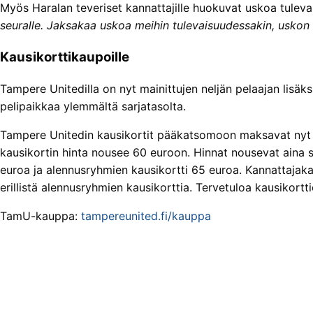
Myös Haralan teveriset kannattajille huokuvat uskoa tule
seuralle. Jaksakaa uskoa meihin tulevaisuudessakin, usko
Kausikorttikaupoille
Tampere Unitedilla on nyt mainittujen neljän pelaajan lisäk
pelipaikkaa ylemmältä sarjatasolta.
Tampere Unitedin kausikortit pääkatsomoon maksavat nyt
kausikortin hinta nousee 60 euroon. Hinnat nousevat aina so
euroa ja alennusryhmien kausikortti 65 euroa. Kannattaja
erillistä alennusryhmien kausikorttia. Tervetuloa kausikortti
TamU-kauppa:
tampereunited.fi/kauppa