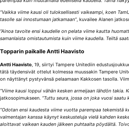
parempaa kuin muutamalla edellisellä kaudella. Tämä näkyy
”Vaikka viime kausi oli tuloksellisesti vaikeampi, koen Ta
tasolle sai innostumaan jatkamaan”
, kuvailee Alanen jatko
”Ainoa tavoite ensi kaudelle on pelata viime kautta huomat
samanlaista omistautumista kuin viime kaudella. Teiltä saati
Topparin paikalle Antti Haavisto
Antti Haavisto
, 19, siirtyi Tampere Unitediin edustusjoukku
tätä täydensivät ottelut kolmessa muussakin Tampere Unite
on näyttänyt pystyvänsä pelaamaan Kakkosen tasolla. Viime
”Viime kausi loppui vähän kesken armeijaan lähdön takia. Ke
jatkosopimukseen.
”Tuttu seura, jossa on joka vuosi saatu 
”Odotan ensi kaudesta viime vuotta parempaa tekemistä ken
valmentajan kanssa käynyt keskusteluja vielä kahden kesken,
aloittavat vaikean kauden jälkeen puhtaalta pöydältä. Toi