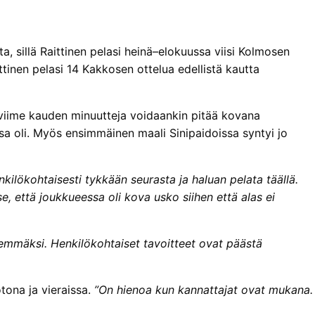
ta, sillä Raittinen pelasi heinä–elokuussa viisi Kolmosen
ttinen pelasi 14 Kakkosen ottelua edellistä kautta
n viime kauden minuutteja voidaankin pitää kovana
a oli. Myös ensimmäinen maali Sinipaidoissa syntyi jo
ilökohtaisesti tykkään seurasta ja haluan pelata täällä.
se, että joukkueessa oli kova usko siihen että alas ei
lemmäksi. Henkilökohtaiset tavoitteet ovat päästä
tona ja vieraissa.
”On hienoa kun kannattajat ovat mukana.