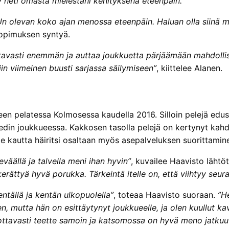
 heti omasta mielestäni kehityksenä eteenpäin.”
mUn olevan koko ajan menossa eteenpäin. Haluan olla siinä 
sopimuksen syntyä.
tavasti enemmän ja auttaa joukkuetta pärjäämään mahdollisi
in viimeinen buusti sarjassa säilymiseen”
, kiittelee Alanen.
een pelatessa Kolmosessa kaudella 2016. Silloin pelejä edus
din joukkueessa. Kakkosen tasolla pelejä on kertynyt kahd
 kautta häiritsi osaltaan myös asepalveluksen suorittamin
väällä ja talvella meni ihan hyvin”
, kuvailee Haavisto lähtö
kerättyä hyvä porukka. Tärkeintä itelle on, että viihtyy seur
tällä ja kentän ulkopuolella”
, toteaa Haavisto suoraan.
”H
 mutta hän on esittäytynyt joukkueelle, ja olen kuullut kave
vottavasti teette samoin ja katsomossa on hyvä meno jatkuu