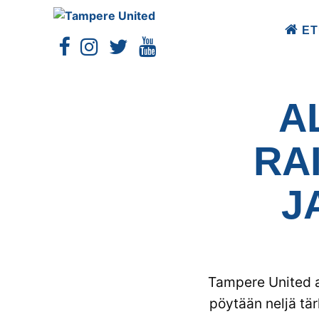
ET
A
RA
J
Tampere United a
pöytään neljä tä