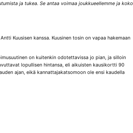
tumista ja tukea. Se antaa voimaa joukkueellemme ja koko
 Antti Kuusisen kanssa. Kuusinen tosin on vapaa hakemaan
imusuutinen on kuitenkin odotettavissa jo pian, ja silloin
ttavat lopullisen hintansa, eli aikuisten kausikortti 90
auden ajan, eikä kannattajakatsomoon ole ensi kaudella