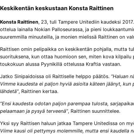
Keskikentän keskustaan Konsta Raittinen
Konsta Raittinen
, 23, tuli Tampere Unitediin kaudeksi 2017. 
ottelua lainalla Nokian Palloseurassa, ja pieni loukkaantumi
suuremmilla minuuteilla, ja monien mielissä Raittinen on v
Raittisen omin pelipaikka on keskikentän pohjalla, mutta t
suorituksena, kun ottaa huomioon sen, miten kova kilpailu 
toukokuun alussa Pyynikillä ottelussa Kraftia vastaan.
Jatko Sinipaidoissa oli Raittiselle helppo päätös.
”Haluan nä
Vimme kaudesta ei paljon hyviä asioita käteen jäänyt, kun pu
lähdetä”
, Raittinen kertaa.
”Ensi kaudesta odotan paljon parempaa tulosta, sarjapaika
pelaamaan ja pysyä terveenä”
, Raittinen suunnittelee.
Yksi syy Raittisen haluun jatkaa Tampere Unitedissa on my
Viime kausi oli pettymys molemmille, mutta ensi kaudella n