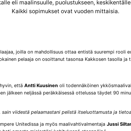
ikalle eli maalinsuulle, puolustukseen, keskikentäll
Kaikki sopimukset ovat vuoden mittaisia.
aajaa, joilla on mahdollisuus ottaa entistä suurempi rooli e
 jokainen pelaaja on osoittanut tasonsa Kakkosen tasolla ja 
 hyvin, että
Antti Kuusinen
oli todennäköinen ykkösmaalivah
n jälkeen neljässä peräkkäisessä ottelussa täydet 90 minuut
sain viidestä pelaamastani pelistä itseluottamusta ja tietoa 
ampere Unitedissa ja myös maalivahtivalmentaja
Jussi Silt