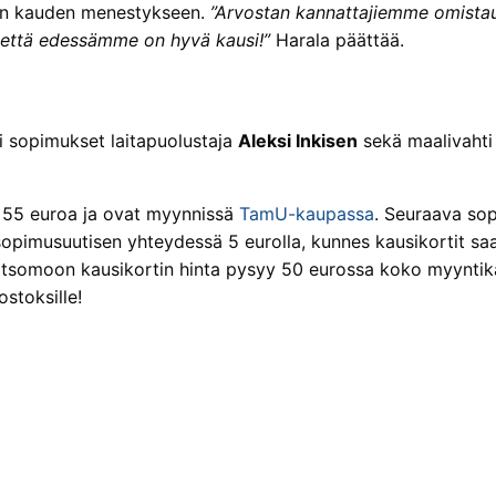
van kauden menestykseen.
”Arvostan kannattajiemme omistau
n että edessämme on hyvä kausi!”
Harala päättää.
si sopimukset laitapuolustaja
Aleksi Inkisen
sekä maalivahti
 55 euroa ja ovat myynnissä
TamU-kaupassa
. Seuraava sop
pimusuutisen yhteydessä 5 eurolla, kunnes kausikortit saavu
katsomoon kausikortin hinta pysyy 50 eurossa koko myyntik
ostoksille!