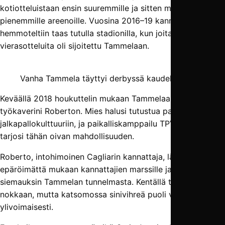
kotiotteluistaan ensin suuremmille ja sitten merkittävästi
pienemmille areenoille. Vuosina 2016–19 kannattajia
hemmoteltiin taas tutulla stadionilla, kun joitakin koti- ja
vierasotteluita oli sijoitettu Tammelaan.
Vanha Tammela täyttyi derbyssä kaudella 2018.
Keväällä 2018 houkuttelin mukaan Tammelaan italialaisen
työkaverini Roberton. Mies halusi tutustua paikalliseen
jalkapallokulttuuriin, ja paikalliskamppailu TPV:tä vastaan
tarjosi tähän oivan mahdollisuuden.
Roberto, intohimoinen Cagliarin kannattaja, lähti
epäröimättä mukaan kannattajien marssille ja nautti täysin
siemauksin Tammelan tunnelmasta. Kentällä tuli lopulta
nokkaan, mutta katsomossa sinivihreä puoli vei karkelot
ylivoimaisesti.