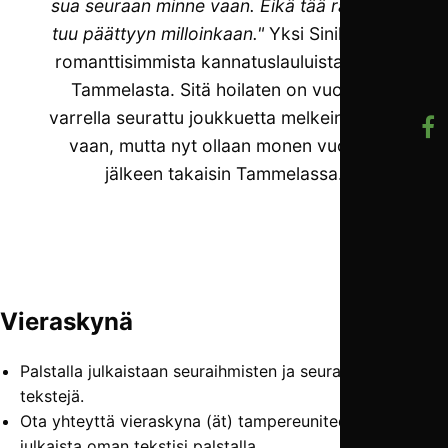
sua seuraan minne vaan. Eikä tää rakkaus
tuu päättyyn milloinkaan."
Yksi Sinikaartin
romanttisimmista kannatuslauluista alkaa
Tammelasta. Sitä hoilaten on vuosien
varrella seurattu joukkuetta melkein minne
vaan, mutta nyt ollaan monen vuoden
jälkeen takaisin Tammelassa.
Vieraskynä
Palstalla julkaistaan seuraihmisten ja seuran kannattajien
tekstejä.
Ota yhteyttä vieraskyna (ät) tampereunited.fi jos haluat
julkaista oman tekstisi palstalla.