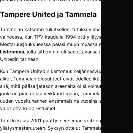
Tampere United ja Tammela
Tammelan katsomo tuli itselleni tutuksi viimeistään siinä
vaiheessa, kun TPV kaudella 1994 otti yllätysmestaruuden.
Mestaruusjoukkueessa pelasi muun muassa eräs
Jukka
Listenmaa
, jolla sittemmin oli sanottavansa myös Tampere
Unitedin tarinaan.
Kun Tampere Unitedin kertomus neljännesvuosisata sitten
alkoi, Tammelan olosuhteet eivät edelleenkään olleet aivan
sitä, mitä pääsarjatason areenalta olisi voinut odottaa. Kun
joukkue pian nousi Veikkausliigaan, Tammelaan saatiin
uuden vuosituhannen ensimmäisinä vuosina sekä uudet
valot että kuppi-istuimet.
TamUn kausi 2001 päättyi seitsemän voiton putkeen ja
yllätysmestaruuteen. Syksyn ottelut Tammelassa olivat