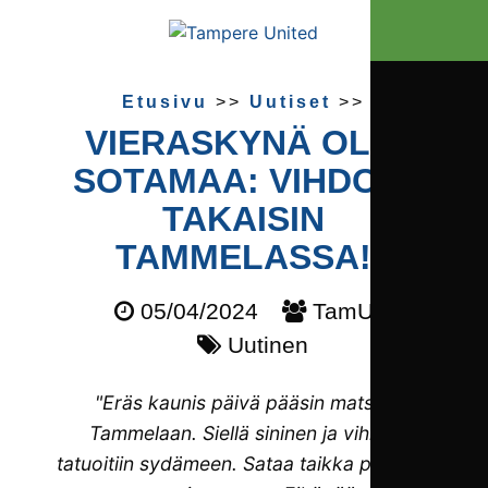
Etusivu
>>
Uutiset
>>
VIERASKYNÄ OLLI
SOTAMAA: VIHDOIN
TAKAISIN
TAMMELASSA!
05/04/2024
TamU
Uutinen
"Eräs kaunis päivä pääsin matsiin
Tammelaan. Siellä sininen ja vihree
tatuoitiin sydämeen. Sataa taikka paistaa,