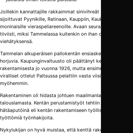
Joillekin kannattajille rakkaimmat sinivihreät muistot
sijoittuvat Pyynikille, Ratinaan, Kauppiin, Kaukajärvelle tai
moninaisille vieraspeliareenoille. Avaan seuraavassa
tiiviisti, miksi Tammelassa kuitenkin on ihan oma
viehätyksensä.
Tammelan alkuperäisen pallokentän ensiaskelet olivat
horjuvia. Kaupunginvaltuusto oli päättänyt kentän
rakentamisesta jo vuonna 1926, mutta ensimmäiset
viralliset ottelut Paltsussa pelattiin vasta viisi vuotta
myöhemmin.
Rakentaminen oli hidasta johtuen maailmanlaajuisesta
talouslamasta. Kentän perustamistyöt tehtiin pitkälti
hätäaputöinä eli kentän rakentamiseen työllistettiin
työttömiä työnhakijoita.
Nykylukijan on hyvä muistaa, että kenttä rakennettiin