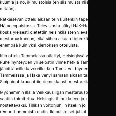
kuumia ja no, ikimuistoisia (en siis muista niistä juuri
mitään).
Ratkaisevan ottelu aikaan tein kuitenkin tapettiremonttia
Hämeenpuistossa. Televisiosta näkyi HJK–Haka-ottelu,
koska yleisesti oletettiin helsinkiläisten vievän
mestaruuskannun, eikä siihen aikaan tietenkään näytetty
enempää kuin yksi kierroksen otteluista.
Kun ottelu Tammelassa päättyi, Helsingissä vielä pelattiin.
Puhelinyhteyden yli selostin viime hetkiä Tammelassa
jännittäneille kavereille. Kun TamU vei täyden pistepotin
Tammelassa ja Haka venyi samaan aikaan tasuriin,
Sinipaidat kruunattiin riemukkaasti mestareiksi.
Myöhemmin illalla Veikkausliigan mestaruuspatsaskin
saatiin toimitettua Helsingistä joukkueen ja kannattajien
nosteltavaksi. Tillikan voitonjuhliin itsekin jo
remonttihommista ehdin. Ikimuistoiset juhlat tietenkin