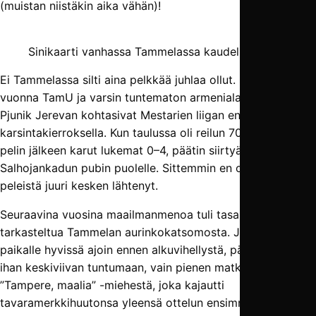
(muistan niistäkin aika vähän)!
Sinikaarti vanhassa Tammelassa kaudella 2018.
Ei Tammelassa silti aina pelkkää juhlaa ollut. Seuraavana
vuonna TamU ja varsin tuntematon armenialaisjoukkue
Pjunik Jerevan kohtasivat Mestarien liigan ensimmäisellä
karsintakierroksella. Kun taulussa oli reilun 70 minuutin
pelin jälkeen karut lukemat 0–4, päätin siirtyä suosiolla
Salhojankadun pubin puolelle. Sittemmin en olekaan
peleistä juuri kesken lähtenyt.
Seuraavina vuosina maailmanmenoa tuli tasaisin väliajoin
tarkasteltua Tammelan aurinkokatsomosta. Jos tuli
paikalle hyvissä ajoin ennen alkuvihellystä, pääsi siihen
ihan keskiviivan tuntumaan, vain pienen matkan päähän
”Tampere, maalia” -miehestä, joka kajautti
tavaramerkkihuutonsa yleensä ottelun ensimmäisen