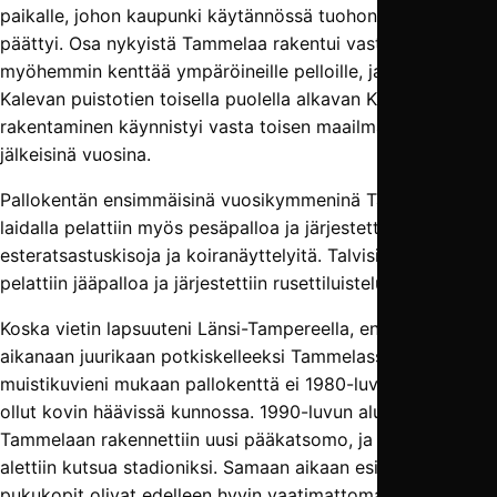
paikalle, johon kaupunki käytännössä tuohon aikaan
päättyi. Osa nykyistä Tammelaa rakentui vasta
myöhemmin kenttää ympäröineille pelloille, ja nykyisen
Kalevan puistotien toisella puolella alkavan Kalevan
rakentaminen käynnistyi vasta toisen maailmansodan
jälkeisinä vuosina.
Pallokentän ensimmäisinä vuosikymmeninä Tammelan
laidalla pelattiin myös pesäpalloa ja järjestettiin esimerkiksi
esteratsastuskisoja ja koiranäyttelyitä. Talvisin Paltsussa
pelattiin jääpalloa ja järjestettiin rusettiluisteluja.
Koska vietin lapsuuteni Länsi-Tampereella, en tullut
aikanaan juurikaan potkiskelleeksi Tammelassa. Omien
muistikuvieni mukaan pallokenttä ei 1980-luvun vuosina
ollut kovin häävissä kunnossa. 1990-luvun alussa
Tammelaan rakennettiin uusi pääkatsomo, ja kenttää
alettiin kutsua stadioniksi. Samaan aikaan esimerkiksi
pukukopit olivat edelleen hyvin vaatimattomat.