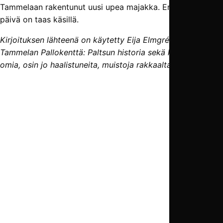
Tammelaan rakentunut uusi upea majakka. Eräs kaunis
päivä on taas käsillä.
Kirjoituksen lähteenä on käytetty Eija Elmgrénin kirjaa
Tammelan Pallokenttä: Paltsun historia sekä kirjoittajan
omia, osin jo haalistuneita, muistoja rakkaalta stadionilta.