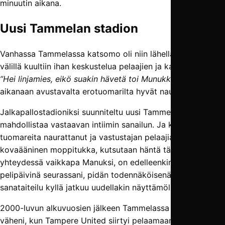
minuutin aikana.
Uusi Tammelan stadion
Vanhassa Tammelassa katsomo oli niin lähellä kenttää, että
välillä kuultiin ihan keskustelua pelaajien ja katsojien välillä.
”Hei linjamies, eikö suakin hävetä toi Munukka?”
, irrotti
aikanaan avustavalta erotuomarilta hyvät naurut.
Jalkapallostadioniksi suunniteltu uusi Tammela
mahdollistaa vastaavan intiimin sanailun. Ja koska se
tuomareita naurattanut ja vastustajan pelaajia ärsyttänyt
kovaääninen moppitukka, kutsutaan häntä tässä
yhteydessä vaikkapa Manuksi, on edelleenkin usein
pelipäivinä seurassani, pidän todennäköisenä, että
sanataiteilu kyllä jatkuu uudellakin näyttämöllä.
2000-luvun alkuvuosien jälkeen Tammelassa käyminen
väheni, kun Tampere United siirtyi pelaamaan pääosan