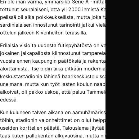
En ole ihan varma, ymmärsikö Serie A -mittakaavaan
tottunut seuralaiseni, että yli 2000 ihmistä Kakkosen
pelissä oli aika poikkeuksellista, mutta joka tapauksessa
sardinialaisen innostunut tarinointi jatkui vielä pitkään
ottelun jälkeen Kivenheiton terassilla.
Erilaisia visioita uudesta futispyhätöstä on varmasti
jokainen jalkapallosta kiinnostunut tamperelainen kuullut jo
vuosia ennen kaupungin päätöksiä ja rakentamisen
aloittamista. Itse pidin aika pitkään modernia
keskustastadionia lähinnä baarikeskusteluissa toisteltuna
unelmana, mutta kun työt lasten koulun naapurissa
alkoivat, oli pakko uskoa, että paluu Tammelaan on
edessä.
Kun kuluneen talven aikana on aamuhämärissä lähtenyt
töihin, stadionin valonheittimet on ollut helppo bongata jo
useiden korttelien päästä. Talouslama jäytää maailmaa
taas kuten pallokentän alkuvuosina, mutta niin vaan on