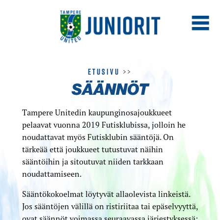
Etusivu
>>
SÄÄNNÖT
Tampere Unitedin kaupunginosajoukkueet
pelaavat vuonna 2019 Futisklubissa, jolloin he
noudattavat myös Futisklubin sääntöjä. On
tärkeää että joukkueet tutustuvat näihin
sääntöihin ja sitoutuvat niiden tarkkaan
noudattamiseen.
Sääntökokoelmat löytyvät allaolevista linkeistä.
Jos sääntöjen välillä on ristiriitaa tai epäselvyyttä,
ovat säännöt voimassa seuraavassa järjestyksessä: