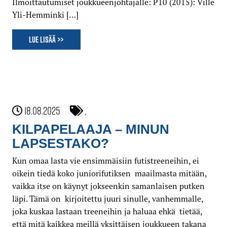
Ilmoittautumiset joukkueenjohtajalle: P10 (2015): Ville
Yli-Hemminki […]
Lue lisää >>
18.08.2025
,
KILPAPELAAJA – MINUN
LAPSESTAKO?
Kun omaa lasta vie ensimmäisiin futistreeneihin, ei
oikein tiedä koko juniorifutiksen maailmasta mitään,
vaikka itse on käynyt jokseenkin samanlaisen putken
läpi. Tämä on kirjoitettu juuri sinulle, vanhemmalle,
joka kuskaa lastaan treeneihin ja haluaa ehkä tietää,
että mitä kaikkea meillä yksittäisen joukkueen takana