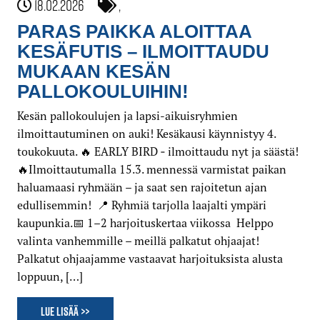
18.02.2026
,
PARAS PAIKKA ALOITTAA
KESÄFUTIS – ILMOITTAUDU
MUKAAN KESÄN
PALLOKOULUIHIN!
Kesän pallokoulujen ja lapsi-aikuisryhmien
ilmoittautuminen on auki! Kesäkausi käynnistyy 4.
toukokuuta. 🔥 EARLY BIRD ‑ ilmoittaudu nyt ja säästä!
🔥Ilmoittautumalla 15.3. mennessä varmistat paikan
haluamaasi ryhmään – ja saat sen rajoitetun ajan
edullisemmin! 📍 Ryhmiä tarjolla laajalti ympäri
kaupunkia.📅 1–2 harjoituskertaa viikossa Helppo
valinta vanhemmille – meillä palkatut ohjaajat!
Palkatut ohjaajamme vastaavat harjoituksista alusta
loppuun, […]
Lue lisää >>