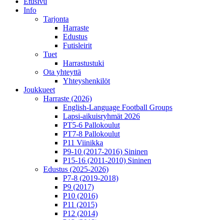
Etusivu
Info
Tarjonta
Harraste
Edustus
Futisleirit
Tuet
Harrastustuki
Ota yhteyttä
Yhteyshenkilöt
Joukkueet
Harraste (2026)
English‑Language Football Groups
Lapsi-aikuisryhmät 2026
PT5-6 Pallokoulut
PT7-8 Pallokoulut
P11 Viinikka
P9-10 (2017-2016) Sininen
P15-16 (2011-2010) Sininen
Edustus (2025-2026)
P7-8 (2019-2018)
P9 (2017)
P10 (2016)
P11 (2015)
P12 (2014)