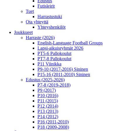
Edustus
Futisleirit
Tuet
Harrastustuki
Ota yhteyttä
Yhteyshenkilöt
Joukkueet
Harraste (2026)
English‑Language Football Groups
Lapsi-aikuisryhmät 2026
PT5-6 Pallokoulut
PT7-8 Pallokoulut
P11 Viinikka
P9-10 (2017-2016) Sininen
P15-16 (2011-2010) Sininen
Edustus (2025-2026)
P7-8 (2019-2018)
P9 (2017)
P10 (2016)
P11 (2015)
P12 (2014)
P13 (2013)
P14 (2012)
P16 (2011-2010)
P18 (2009-2008)