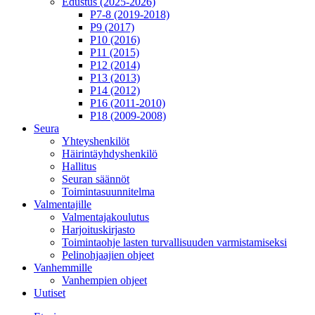
Edustus (2025-2026)
P7-8 (2019-2018)
P9 (2017)
P10 (2016)
P11 (2015)
P12 (2014)
P13 (2013)
P14 (2012)
P16 (2011-2010)
P18 (2009-2008)
Seura
Yhteyshenkilöt
Häirintä­yhdyshenkilö
Hallitus
Seuran säännöt
Toimintasuunnitelma
Valmentajille
Valmentajakoulutus
Harjoituskirjasto
Toimintaohje lasten turvallisuuden varmistamiseksi
Pelinohjaajien ohjeet
Vanhemmille
Vanhempien ohjeet
Uutiset