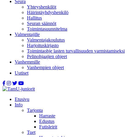
Seura
Yhteyshenkilöt
Häirintä­yhdyshenkilö
Hallitus
Seuran säännöt
Toimintasuunnitelma
Valmentajille
Valmentajakoulutus
Harjoituskirjasto
Toimintaohje lasten turvallisuuden varmistamiseksi
Pelinohjaajien ohjeet
Vanhemmille
Vanhempien ohjeet
Uutiset
Etusivu
Info
Tarjonta
Harraste
Edustus
Futisleirit
Tuet