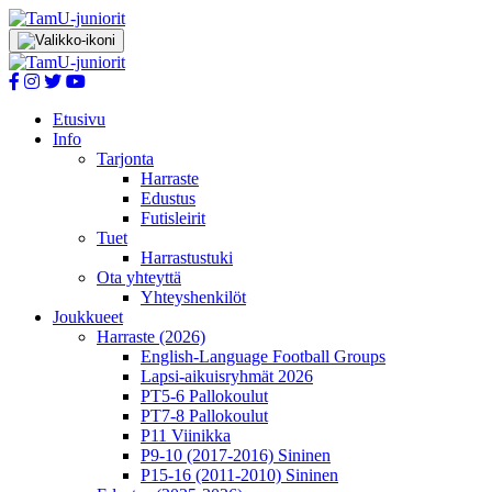
Etusivu
Info
Tarjonta
Harraste
Edustus
Futisleirit
Tuet
Harrastustuki
Ota yhteyttä
Yhteyshenkilöt
Joukkueet
Harraste (2026)
English‑Language Football Groups
Lapsi-aikuisryhmät 2026
PT5-6 Pallokoulut
PT7-8 Pallokoulut
P11 Viinikka
P9-10 (2017-2016) Sininen
P15-16 (2011-2010) Sininen