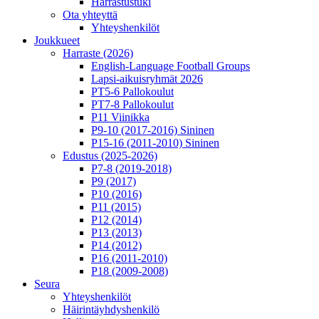
Harrastustuki
Ota yhteyttä
Yhteyshenkilöt
Joukkueet
Harraste (2026)
English‑Language Football Groups
Lapsi-aikuisryhmät 2026
PT5-6 Pallokoulut
PT7-8 Pallokoulut
P11 Viinikka
P9-10 (2017-2016) Sininen
P15-16 (2011-2010) Sininen
Edustus (2025-2026)
P7-8 (2019-2018)
P9 (2017)
P10 (2016)
P11 (2015)
P12 (2014)
P13 (2013)
P14 (2012)
P16 (2011-2010)
P18 (2009-2008)
Seura
Yhteyshenkilöt
Häirintä­yhdyshenkilö