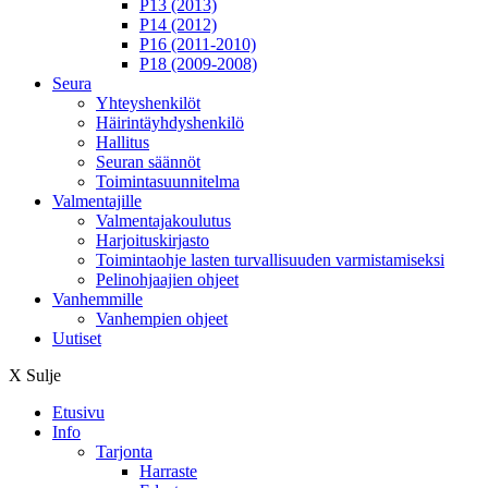
P13 (2013)
P14 (2012)
P16 (2011-2010)
P18 (2009-2008)
Seura
Yhteyshenkilöt
Häirintä­yhdyshenkilö
Hallitus
Seuran säännöt
Toimintasuunnitelma
Valmentajille
Valmentajakoulutus
Harjoituskirjasto
Toimintaohje lasten turvallisuuden varmistamiseksi
Pelinohjaajien ohjeet
Vanhemmille
Vanhempien ohjeet
Uutiset
X
Sulje
Etusivu
Info
Tarjonta
Harraste