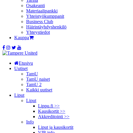
Tarina
Osakeanti
Materiaalipankki
Yhteistyö­kumppanit
Business Club
Häirintä­yhdyshenkilö
Yhteystiedot
Kauppa
Etusivu
Uutiset
TamU
TamU naiset
TamU 2
Kaikki uutiset
Liput
Liput
Lippu.fi >>
Kausikortit >>
Akkreditointi >>
Info
Liput ja kausikortit
VIP-info