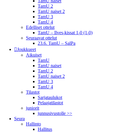
TamU naiset
TamU 2
TamU naiset 2
TamU 3
TamU 4
Edelliset ottelut
TamU – Ilves-kissat 1-0 (1-0)
Seuraavat ottelut
23.6. TamU – SalPa
Joukkueet
Aikuiset
TamU
TamU naiset
TamU 2
TamU naiset 2
TamU 3
TamU 4
Tilastot
Sarjataulukot
Pelaajatilastot
juniorit
junnusivustolle >>
Seura
Hallinto
Hallitus