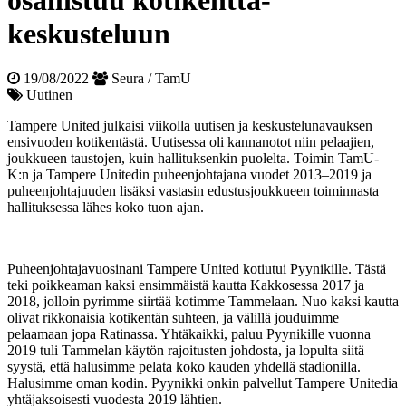
osallistuu kotikenttä­
keskusteluun
19/08/2022
Seura / TamU
Uutinen
Tampere United julkaisi viikolla uutisen ja keskustelunavauksen
ensivuoden kotikentästä. Uutisessa oli kannanotot niin pelaajien,
joukkueen taustojen, kuin hallituksenkin puolelta. Toimin TamU-
K:n ja Tampere Unitedin puheenjohtajana vuodet 2013–2019 ja
puheenjohtajuuden lisäksi vastasin edustusjoukkueen toiminnasta
hallituksessa lähes koko tuon ajan.
Puheenjohtajavuosinani Tampere United kotiutui Pyynikille. Tästä
teki poikkeaman kaksi ensimmäistä kautta Kakkosessa 2017 ja
2018, jolloin pyrimme siirtää kotimme Tammelaan. Nuo kaksi kautta
olivat rikkonaisia kotikentän suhteen, ja välillä jouduimme
pelaamaan jopa Ratinassa. Yhtäkaikki, paluu Pyynikille vuonna
2019 tuli Tammelan käytön rajoitusten johdosta, ja lopulta siitä
syystä, että halusimme pelata koko kauden yhdellä stadionilla.
Halusimme oman kodin. Pyynikki onkin palvellut Tampere Unitedia
yhtäjaksoisesti vuodesta 2019 lähtien.