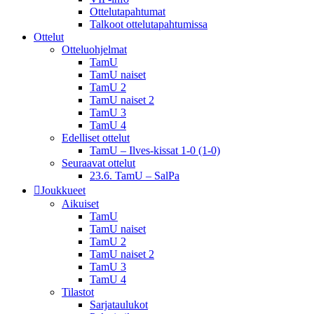
Ottelutapahtumat
Talkoot ottelu­tapahtumissa
Ottelut
Otteluohjelmat
TamU
TamU naiset
TamU 2
TamU naiset 2
TamU 3
TamU 4
Edelliset ottelut
TamU – Ilves-kissat 1-0 (1-0)
Seuraavat ottelut
23.6. TamU – SalPa
Joukkueet
Aikuiset
TamU
TamU naiset
TamU 2
TamU naiset 2
TamU 3
TamU 4
Tilastot
Sarjataulukot