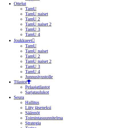
Ottelut
TamU
TamU naiset
TamU 2
TamU naiset 2
TamU 3
TamU 4
Joukkueet
TamU
TamU naiset
TamU 2
TamU naiset 2
TamU 3
TamU 4
Junnusivustolle
Tilastot
Pelaajatilastot
Sarjataulukot
Seura
Hallitus
Liity jäseneksi
Säännöt
Toimintasuunnitelma
Strategia