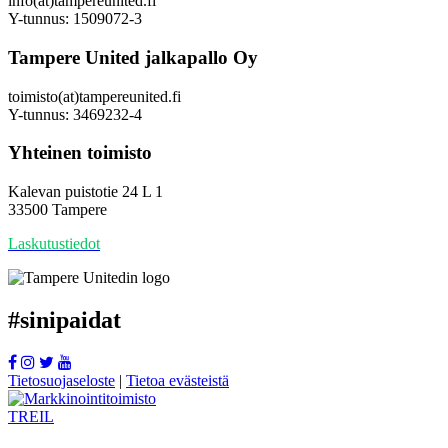
info(at)tampereunited.fi
Y-tunnus: 1509072-3
Tampere United jalkapallo Oy
toimisto(at)tampereunited.fi
Y-tunnus: 3469232-4
Yhteinen toimisto
Kalevan puistotie 24 L 1
33500 Tampere
Laskutustiedot
#
sinipaidat
Tietosuojaseloste
|
Tietoa evästeistä