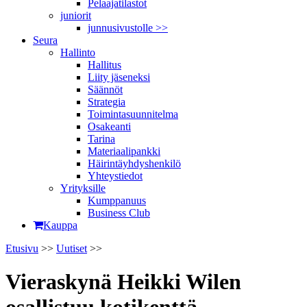
Pelaajatilastot
juniorit
junnusivustolle >>
Seura
Hallinto
Hallitus
Liity jäseneksi
Säännöt
Strategia
Toimintasuunnitelma
Osakeanti
Tarina
Materiaalipankki
Häirintä­yhdyshenkilö
Yhteystiedot
Yrityksille
Kumppanuus
Business Club
Kauppa
Etusivu
>>
Uutiset
>>
Vieraskynä Heikki Wilen