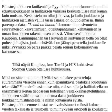
Edustusjoukkueen kotikenttä ja Pyynikin huono tekonurmi on ollut
edustusjoukkueen ja hallituksen välisissä keskusteluissa niin kauan
kuin muistan. Keskustelu on ollut jatkuvaa, ja kuilu joukkueen ja
hallituksen ajatusten välillä tässä asiassa on ollut olemassa. Ilman
parempaa dataa
”kenttä on huono”
-kommentit on sivuutettu
seurayhteisön kasvattamisen, ottelutapahtumien kehittämisen ja
oman linnakkeen rakentamisen edessä. Viimeisenä lukkona
Kauppiin, Lamminpäähän tai Hervantaan siirtymisen tiellä on ollut
puheenjohtajisto, jonka tehtäväksi on jäänyt perustella joukkueelle
miksi Pyynikki on paras paikka pelata seuran kokonaiskuvaa
katsottaessa.
Tältä näytti Kaupissa, kun TamU ja HJS kohtasivat
Suomen Cupin ottelussa huhtikuussa.
Mikä on sitten muuttunut? Miksi seura hakee perusteluja
suuremmalta yleisöltä ennen kuin epämukavia päätöksiä joudutaan
tekemään? Ymmärrän asian itse niin, että seuralla ja hallituksella on
ensimmäistä kertaa tiedossaan todellinen vastakkainasettelutilanne.
Joukkueen sisältä on saatu todettua dataa joukkueen
loukkaantumistilanteesta ja niihin johtaneista syistä.
Edustusjoukkueemme taustat ovat vahvistuneet reilusti kolmen
vuoden takaisesta ja taustoilla toimii nykyään ortopedi ja koulutettu