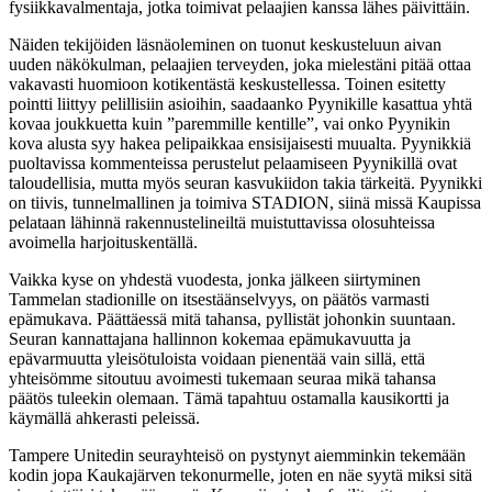
fysiikkavalmentaja, jotka toimivat pelaajien kanssa lähes päivittäin.
Näiden tekijöiden läsnäoleminen on tuonut keskusteluun aivan
uuden näkökulman, pelaajien terveyden, joka mielestäni pitää ottaa
vakavasti huomioon kotikentästä keskustellessa. Toinen esitetty
pointti liittyy pelillisiin asioihin, saadaanko Pyynikille kasattua yhtä
kovaa joukkuetta kuin ”paremmille kentille”, vai onko Pyynikin
kova alusta syy hakea pelipaikkaa ensisijaisesti muualta. Pyynikkiä
puoltavissa kommenteissa perustelut pelaamiseen Pyynikillä ovat
taloudellisia, mutta myös seuran kasvukiidon takia tärkeitä. Pyynikki
on tiivis, tunnelmallinen ja toimiva STADION, siinä missä Kaupissa
pelataan lähinnä rakennustelineiltä muistuttavissa olosuhteissa
avoimella harjoituskentällä.
Vaikka kyse on yhdestä vuodesta, jonka jälkeen siirtyminen
Tammelan stadionille on itsestäänselvyys, on päätös varmasti
epämukava. Päättäessä mitä tahansa, pyllistät johonkin suuntaan.
Seuran kannattajana hallinnon kokemaa epämukavuutta ja
epävarmuutta yleisötuloista voidaan pienentää vain sillä, että
yhteisömme sitoutuu avoimesti tukemaan seuraa mikä tahansa
päätös tuleekin olemaan. Tämä tapahtuu ostamalla kausikortti ja
käymällä ahkerasti peleissä.
Tampere Unitedin seurayhteisö on pystynyt aiemminkin tekemään
kodin jopa Kaukajärven tekonurmelle, joten en näe syytä miksi sitä