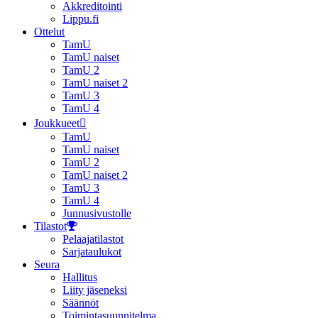
Akkreditointi
Lippu.fi
Ottelut
TamU
TamU naiset
TamU 2
TamU naiset 2
TamU 3
TamU 4
Joukkueet
TamU
TamU naiset
TamU 2
TamU naiset 2
TamU 3
TamU 4
Junnusivustolle
Tilastot
Pelaajatilastot
Sarjataulukot
Seura
Hallitus
Liity jäseneksi
Säännöt
Toimintasuunnitelma