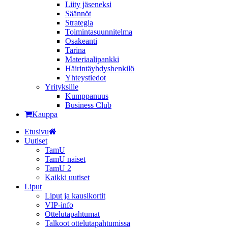
Liity jäseneksi
Säännöt
Strategia
Toimintasuunnitelma
Osakeanti
Tarina
Materiaalipankki
Häirintä­yhdyshenkilö
Yhteystiedot
Yrityksille
Kumppanuus
Business Club
Kauppa
Etusivu
Uutiset
TamU
TamU naiset
TamU 2
Kaikki uutiset
Liput
Liput ja kausikortit
VIP-info
Ottelutapahtumat
Talkoot ottelutapahtumissa