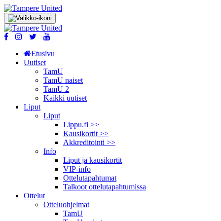
Etusivu
Uutiset
TamU
TamU naiset
TamU 2
Kaikki uutiset
Liput
Liput
Lippu.fi >>
Kausikortit >>
Akkreditointi >>
Info
Liput ja kausikortit
VIP-info
Ottelutapahtumat
Talkoot ottelu­tapahtumissa
Ottelut
Otteluohjelmat
TamU