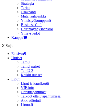
Strategia
Tarina
Osakeanti
Materiaalipankki
Yhteistyö­kumppanit
Business Club
Häirintä­yhdyshenkilö
Yhteystiedot
Kauppa
X
Sulje
Etusivu
Uutiset
TamU
TamU naiset
TamU 2
Kaikki uutiset
Liput
Liput ja kausikortit
VIP-info
Ottelutapahtumat
Talkoot ottelutapahtumissa
Akkreditointi
Lippu.fi