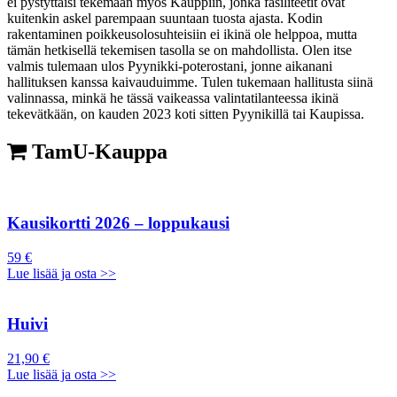
ei pystyttäisi tekemään myös Kauppiin, jonka fasiliteetit ovat
kuitenkin askel parempaan suuntaan tuosta ajasta. Kodin
rakentaminen poikkeusolosuhteisiin ei ikinä ole helppoa, mutta
tämän hetkisellä tekemisen tasolla se on mahdollista. Olen itse
valmis tulemaan ulos Pyynikki-poterostani, jonne aikanani
hallituksen kanssa kaivauduimme. Tulen tukemaan hallitusta siinä
valinnassa, minkä he tässä vaikeassa valintatilanteessa ikinä
tekevätkään, on kauden 2023 koti sitten Pyynikillä tai Kaupissa.
TamU-Kauppa
Kausikortti 2026 – loppukausi
59 €
Lue lisää ja osta >>
Huivi
21,90 €
Lue lisää ja osta >>